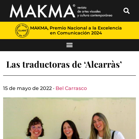
MAKMA, Premio Nacional a la Excelencia
en Comunicación 2024
Las traductoras de ‘Alcarràs’
15 de mayo de 2022 ·
Bel Carrasco