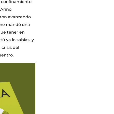
 confinamiento
 Ariño,
ueron avanzando
o me mandó una
que tener en
tú ya lo sabías, y
crisis del
uentro.