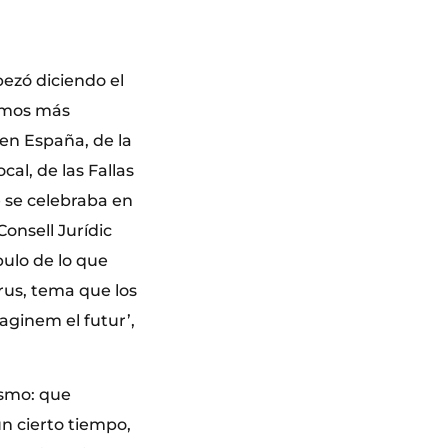
ezó diciendo el
íamos más
 en España, de la
l, de las Fallas
e se celebraba en
onsell Jurídic
ulo de lo que
rus, tema que los
aginem el futur’,
ismo: que
n cierto tiempo,