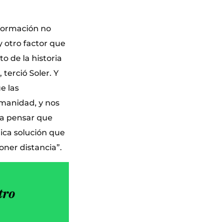
formación no
y otro factor que
o de la historia
terció Soler. Y
e las
umanidad, y nos
a pensar que
nica solución que
oner distancia”.