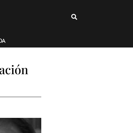
4
DA
zación