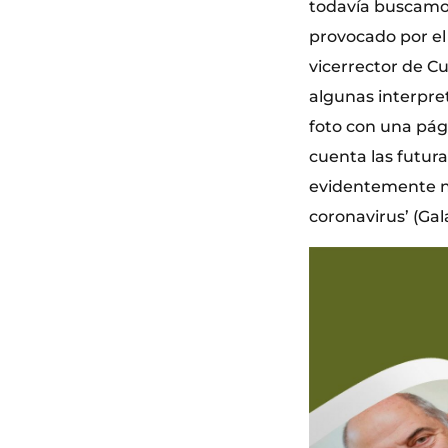
todavía buscamo
provocado por el 
vicerrector de C
algunas interpr
foto con una pági
cuenta las futura
evidentemente no”
coronavirus’ (Gal