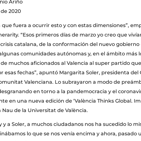
nio Ariño
o de 2020
que fuera a ocurrir esto y con estas dimensiones”, emp
nnerarity. “Esos primeros días de marzo yo creo que viv
crisis catalana, de la conformación del nuevo gobierno
gunas comunidades autónomas y, en el ámbito más loca
a de muchos aficionados al Valencia al super partido qu
 esas fechas”, apuntó Margarita Soler, presidenta del C
Comunitat Valenciana. Lo subrayaron a modo de preámb
esgranando en torno a la pandemocracia y el coronavi
nte en una nueva edición de ‘València Thinks Global. Im
 Nau de la Universitat de València.
y y a Soler, a muchos ciudadanos nos ha sucedido lo m
inábamos lo que se nos venía encima y ahora, pasado u