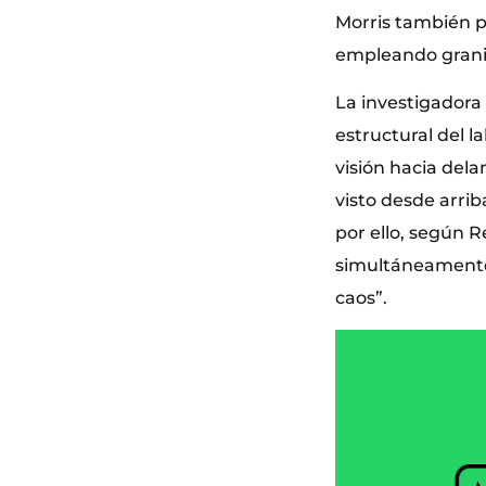
Morris también pa
empleando granit
La investigadora
estructural del l
visión hacia delan
visto desde arri
por ello, según R
simultáneamente 
caos”.