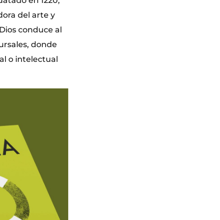
 datado en 1220,
ora del arte y
 Dios conduce al
cursales, donde
l o intelectual