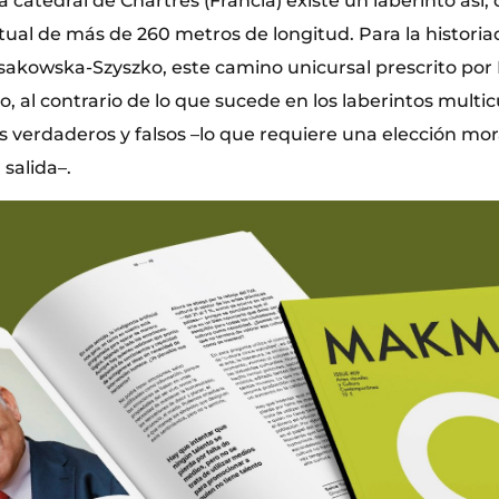
la catedral de Chartres (Francia) existe un laberinto así,
tual de más de 260 metros de longitud. Para la historiad
ssakowska-Szyszko, este camino unicursal prescrito por
, al contrario de lo que sucede en los laberintos multi
 verdaderos y falsos –lo que requiere una elección mora
 salida–.