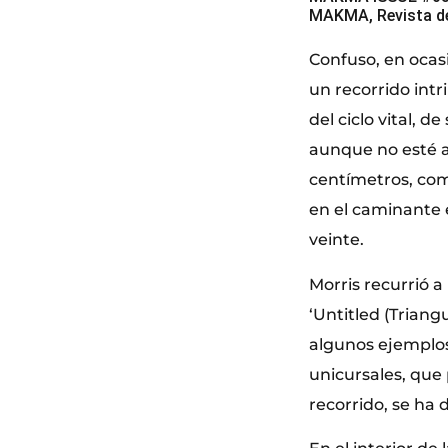
MAKMA, Revista de
Confuso, en ocasi
un recorrido intr
del ciclo vital, d
aunque no esté a 
centímetros, com
en el caminante e
veinte.
Morris recurrió a
‘Untitled (Triangu
algunos ejemplos
unicursales, que 
recorrido, se ha 