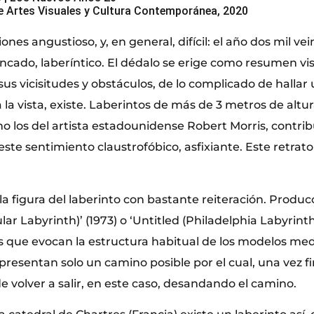
 Artes Visuales y Cultura Contemporánea, 2020
ones angustioso, y, en general, difícil: el año dos mil ve
incado, laberíntico. El dédalo se erige como resumen vis
e sus vicisitudes y obstáculos, de lo complicado de hallar
la vista, existe. Laberintos de más de 3 metros de altur
o los del artista estadounidense Robert Morris, contri
ste sentimiento claustrofóbico, asfixiante. Este retrato
 la figura del laberinto con bastante reiteración. Prod
lar Labyrinth)’ (1973) o ‘Untitled (Philadelphia Labyrinth)
 que evocan la estructura habitual de los modelos med
presentan solo un camino posible por el cual, una vez fi
de volver a salir, en este caso, desandando el camino.