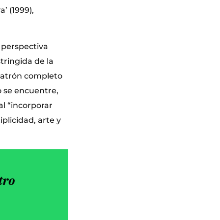
’ (1999),
 perspectiva
tringida de la
l patrón completo
o se encuentre,
al “incorporar
licidad, arte y