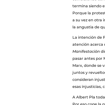
termina siendo el
Porque la protes
a su vez en otra 
la angustia de q
La intención de P
atención acerca d
Manifestación
di
pasar antes por 
Marx, donde se v
juntos y revuelto
consideran injust
esas injusticias
A Albert Pla tod
Por eso coge la g