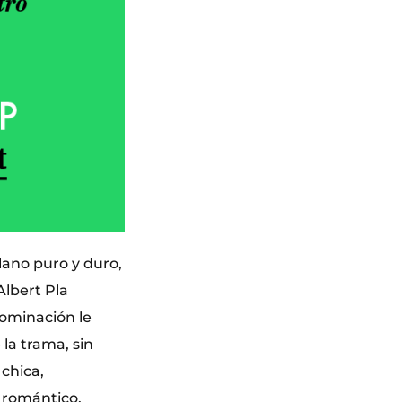
lano puro y duro,
Albert Pla
nominación le
la trama, sin
 chica,
z romántico,