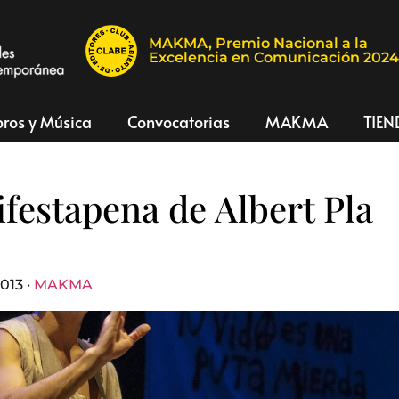
MAKMA, Premio Nacional a la
Excelencia en Comunicación 202
bros y Música
Convocatorias
MAKMA
TIEN
festapena de Albert Pla
013 ·
MAKMA