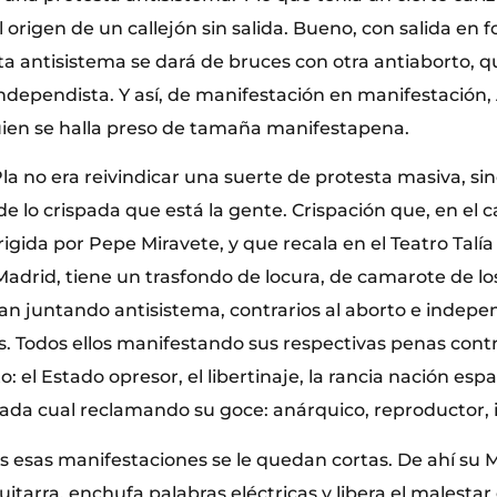
 origen de un callejón sin salida. Bueno, con salida en 
ta antisistema se dará de bruces con otra antiaborto,
independista. Y así, de manifestación en manifestación, 
uien se halla preso de tamaña manifestapena.
la no era reivindicar una suerte de protesta masiva, sin
e lo crispada que está la gente. Crispación que, en el c
rigida por Pepe Miravete, y que recala en el Teatro Talía
Madrid, tiene un trasfondo de locura, de camarote de 
an juntando antisistema, contrarios al aborto e indepe
s. Todos ellos manifestando sus respectivas penas contr
o: el Estado opresor, el libertinaje, la rancia nación esp
, cada cual reclamando su goce: anárquico, reproductor,
as esas manifestaciones se le quedan cortas. De ahí su
uitarra, enchufa palabras eléctricas y libera el malestar