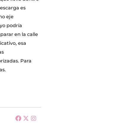
descarga es
mo eje
uyo podría
parar en la calle
icativo, esa
as
rizadas. Para
as.