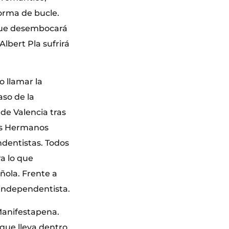
forma de bucle.
 que desembocará
Albert Pla sufrirá
o llamar la
aso de la
 de Valencia tras
los Hermanos
ndentistas. Todos
a lo que
añola. Frente a
 independentista.
 Manifestapena.
 que lleva dentro