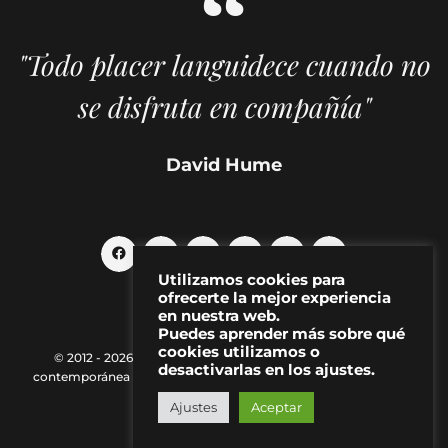
"Todo placer languidece cuando no
se disfruta en compañía"
David Hume
Utilizamos cookies para
ofrecerte la mejor experiencia
en nuestra web.
Puedes aprender más sobre qué
cookies utilizamos o
© 2012 - 2026 MAKMA | Revista de artes visuales y cultura
desactivarlas en los ajustes.
contemporánea |
Política de Privacidad
|
Aviso Legal
|
Contacto
Ajustes
Aceptar