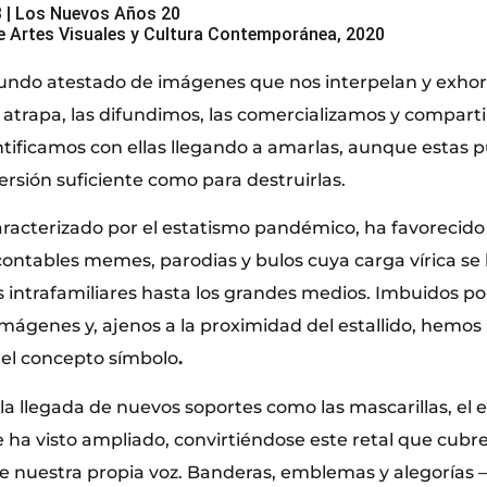
| Los Nuevos Años 20
 Artes Visuales y Cultura Contemporánea, 2020
undo atestado de imágenes que nos interpelan y exhor
atrapa, las difundimos, las comercializamos y compar
entificamos con ellas llegando a amarlas, aunque estas
ersión suficiente como para destruirlas.
aracterizado por el estatismo pandémico, ha favorecido
ncontables memes, parodias y bulos cuya carga vírica se
s intrafamiliares hasta los grandes medios. Imbuidos p
imágenes y, ajenos a la proximidad del estallido, hemo
 del concepto símbolo
.
la llegada de nuevos soportes como las mascarillas, el 
e ha visto ampliado, convirtiéndose este retal que cubr
de nuestra propia voz. Banderas, emblemas y alegorías 