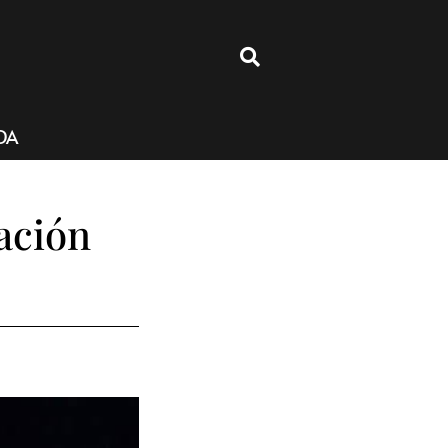
4
DA
ación