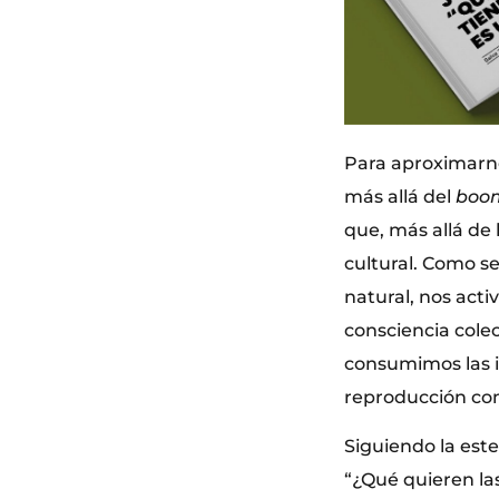
Para aproximarno
más allá del
boo
que, más allá de
cultural. Como s
natural, nos act
consciencia cole
consumimos las i
reproducción co
Siguiendo la este
“¿Qué quieren la