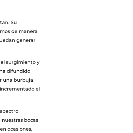
tan. Su
timos de manera
 puedan generar
 el surgimiento y
 ha difundido
or una burbuja
s incrementado el
espectro
e nuestras bocas
–en ocasiones,