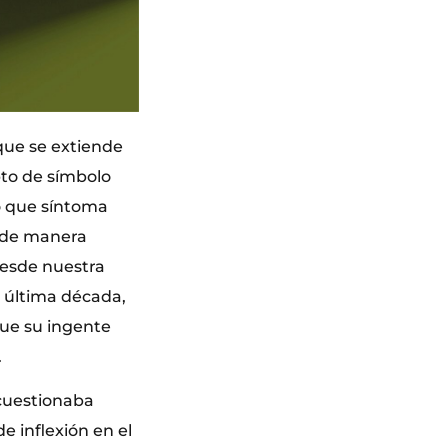
que se extiende
pto de símbolo
o que síntoma
, de manera
desde nuestra
a última década,
ue su ingente
.
 cuestionaba
 inflexión en el