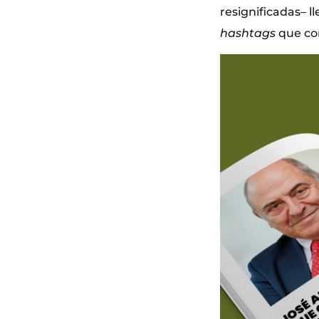
resignificadas– l
hashtags
que co