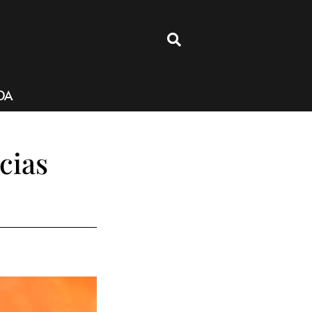
4
DA
cias