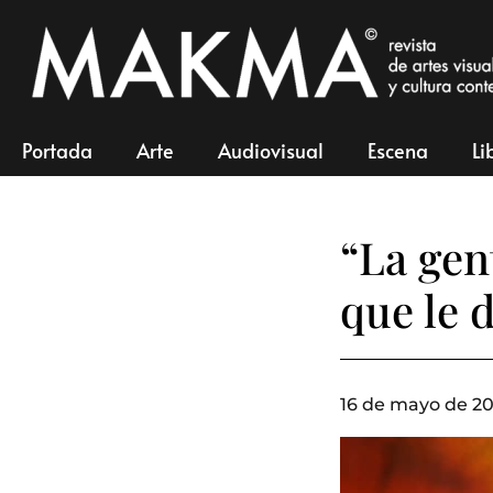
Portada
Arte
Audiovisual
Escena
Li
“La gent
que le 
16 de mayo de 20