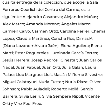
cuarta entrega de la colección, que acoge la Sala
Ferreres-Goerlich del Centre del Carme, es la
siguiente: Alejandro Casanova; Alejandro Mañas;
Álex Marco; Amanda Moreno; Ángeles Marco;
Carmen Calvo; Carmen Ortiz; Carolina Ferrer; Chema
López; Claudia Martínez; Concha Ros; DimaslA
(Diana Lozano + Alvaro Jaén); Elena Aguilera; Elena
Martí; Ester Pegueroles; Iluminada García Torres;
Jesús Herrera; Josep Pedrós i Ginestar; Juan Carlos
Nadal; Juan Fabuel; Juan Ortí; Julia Galán; Laura
Palau; Lluc Margrau; Lluis Masià ; M Reme Silvestre;
Miguel Calatayud; Nuria Fuster; Nuria Riaza; Oliver
Johnson; Pablo Auladell; Roberto Mollá; Sergio
Barrera; Silvia Lerín; Silvia Sempere Ripoll; Vicente
Ortí y Vinz Feel Free.