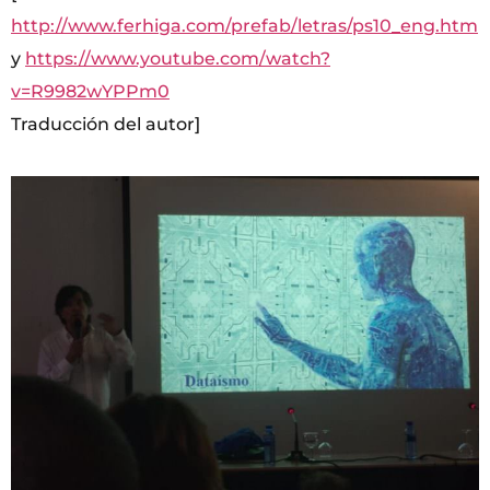
http://www.ferhiga.com/prefab/letras/ps10_eng.htm
y
https://www.youtube.com/watch?
v=R9982wYPPm0
Traducción del autor]