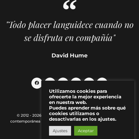
"Todo placer languidece cuando no
se disfruta en compañía"
David Hume
Utilizamos cookies para
ofrecerte la mejor experiencia
en nuestra web.
Puedes aprender más sobre qué
cookies utilizamos o
© 2012 - 2026 MAKMA | Revista de artes visuales y cultura
desactivarlas en los ajustes.
contemporánea |
Política de Privacidad
|
Aviso Legal
|
Contacto
Ajustes
Aceptar