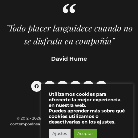
"Todo placer languidece cuando no
se disfruta en compañía"
David Hume
Utilizamos cookies para
ofrecerte la mejor experiencia
en nuestra web.
Puedes aprender más sobre qué
cookies utilizamos o
© 2012 - 2026 MAKMA | Revista de artes visuales y cultura
desactivarlas en los ajustes.
contemporánea |
Política de Privacidad
|
Aviso Legal
|
Contacto
Ajustes
Aceptar