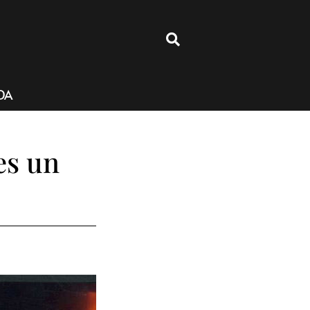
4
DA
es un