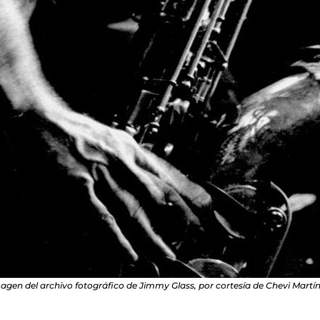
agen del archivo fotográfico de Jimmy Glass, por cortesía de Chevi Martín