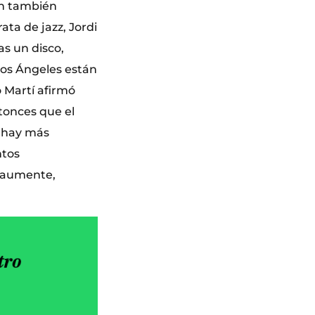
ón también
ta de jazz, Jordi
s un disco,
Los Ángeles están
o Martí afirmó
onces que el
a hay más
ntos
o aumente,