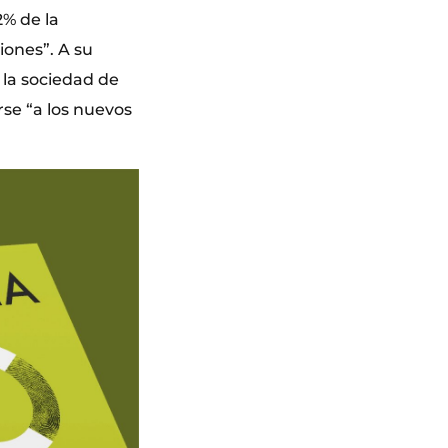
2% de la
ones”. A su
n la sociedad de
rse “a los nuevos