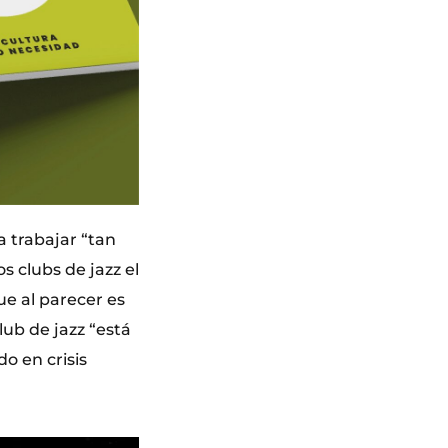
a trabajar “tan
s clubs de jazz el
ue al parecer es
lub de jazz “está
o en crisis