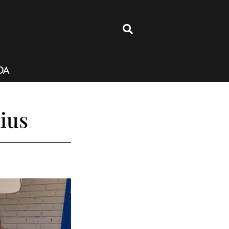
4
DA
ius