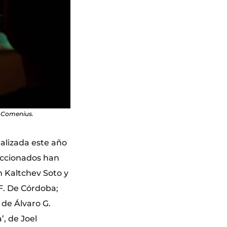
rtoComenius.
realizada este año
eccionados han
n Kaltchev Soto y
F. De Córdoba;
, de Álvaro G.
’, de Joel