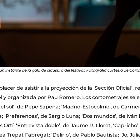
un instante de la gala de clausura del festival. Fotografía cortesía de Co
lacer de asistir a la proyección de la ‘Sección Oficial’, 
el y organizada por Pau Romero. Los cortometrajes sel
 del sol’, de Pepe Sapena; ‘Madrid-Estocolmo’, de Carme
 ‘Preferences’, de Sergio Luna; ‘Dos mundos’, de Iván 
s Ortí; ‘Entrevista doble’, de Jaume R. Lloret; ‘Capricho’
Trepat Fabregat; ‘Delirio’, de Pablo Bautista; ‘Jo, Júlia