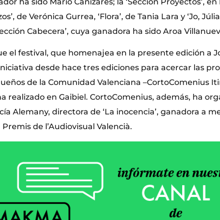
ador ha sido Mario Cañizares; la ‘Sección Proyectos’, en
’, de Verónica Gurrea, ‘Flora’, de Tania Lara y ‘Jo, Júlia
Sección Cabecera’, cuya ganadora ha sido Aroa Villanuev
e el festival, que homenajea en la presente edición a J
iniciativa desde hace tres ediciones para acercar las pr
ueños de la Comunidad Valenciana –CortoComenius Iti
 ha realizado en Gaibiel. CortoComenius, además, ha org
ía Alemany, directora de ‘La inocencia’, ganadora a mej
I Premis de l’Audiovisual Valencià.