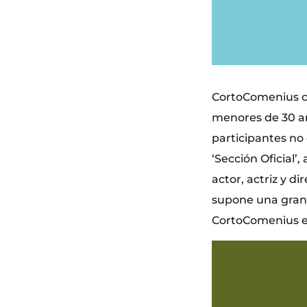
CortoComenius cu
menores de 30 año
participantes no 
‘Sección Oficial
actor, actriz y di
supone una gran 
CortoComenius es