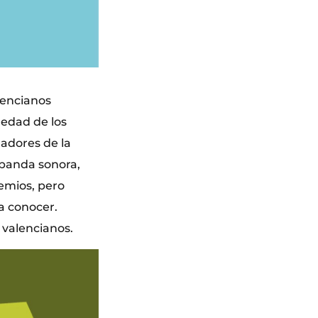
lencianos
 edad de los
nadores de la
 banda sonora,
remios, pero
a conocer.
 valencianos.