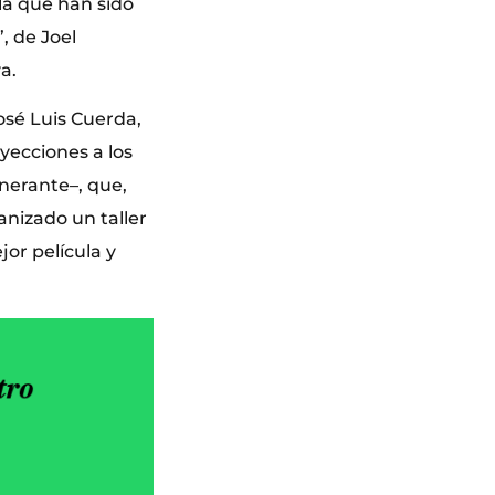
 la que han sido
’, de Joel
a.
osé Luis Cuerda,
oyecciones a los
nerante–, que,
anizado un taller
or película y