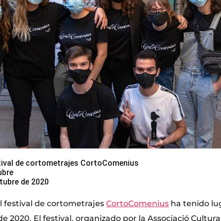
stival de cortometrajes CortoComenius
ubre
tubre de 2020
l festival de cortometrajes
CortoComenius
ha tenido lug
de 2020. El festival, organizado por la Associació Cultu