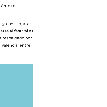
l ámbito
y, con ello, a la
rse al festival es
tá respaldado por
e València, entre