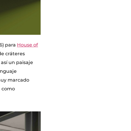
66) para
House of
de cráteres
así un paisaje
lenguaje
 muy marcado
n como