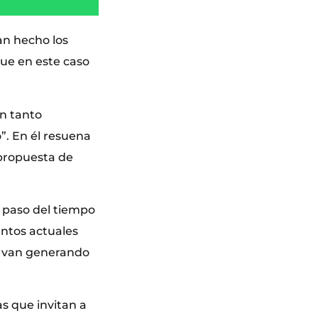
an hecho los
que en este caso
un tanto
”. En él resuena
 propuesta de
l paso del tiempo
entos actuales
r, van generando
s que invitan a