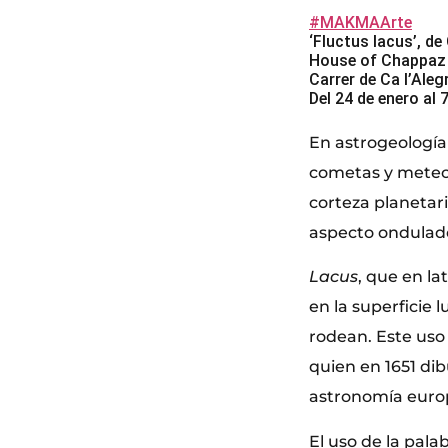
#MAKMAArte
‘Fluctus lacus’, d
House of Chappaz
Carrer de Ca l’Aleg
Del 24 de enero al
En astrogeología 
cometas y meteor
corteza planetar
aspecto ondulad
Lacus
, que en la
en la superficie 
rodean. Este uso
quien en 1651 di
astronomía euro
El uso de la pala