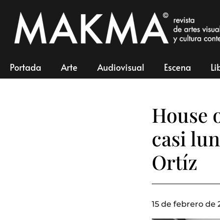
Portada
Arte
Audiovisual
Escena
Li
House o
casi lu
Ortíz
15 de febrero de 