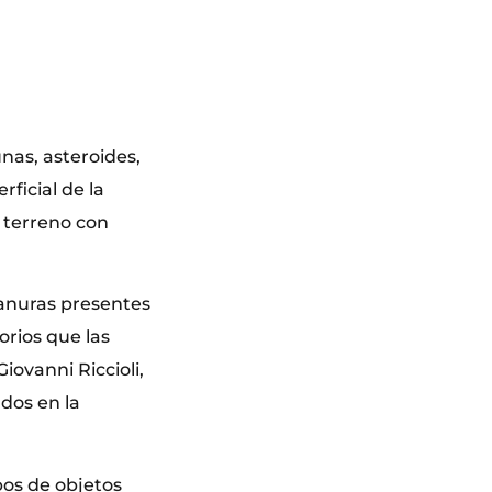
unas, asteroides,
ficial de la
 terreno con
llanuras presentes
orios que las
ovanni Riccioli,
dos en la
pos de objetos