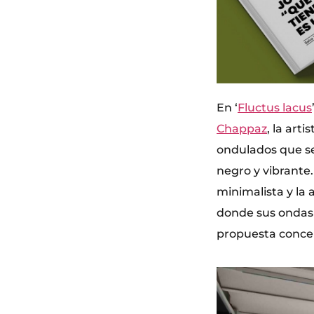
En ‘
Fluctus lacus
Chappaz
, la art
ondulados que se
negro y vibrante.
minimalista y l
donde sus ondas 
propuesta conce