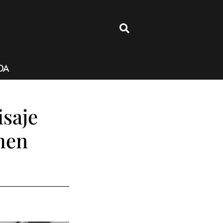
4
DA
isaje
men