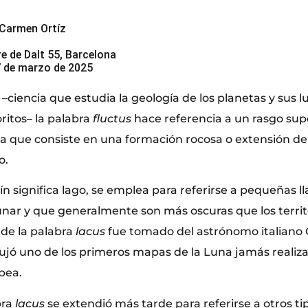
e Carmen Ortíz
re de Dalt 55, Barcelona
 7 de marzo de 2025
–ciencia que estudia la geología de los planetas y sus l
itos– la palabra
fluctus
hace referencia a un rasgo super
ia que consiste en una formación rocosa o extensión de
o.
tín significa lago, se emplea para referirse a pequeñas 
lunar y que generalmente son más oscuras que los territ
 de la palabra
lacus
fue tomado del astrónomo italiano Gi
bujó uno de los primeros mapas de la Luna jamás realiza
pea.
bra
lacus
se extendió más tarde para referirse a otros ti