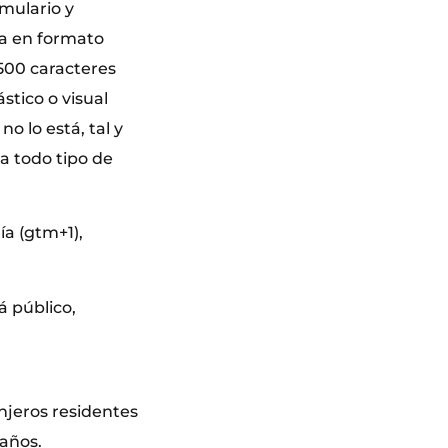
mulario y
ia en formato
500 caracteres
stico o visual
o lo está, tal y
a todo tipo de
ía (gtm+1),
rá público,
njeros residentes
 años.