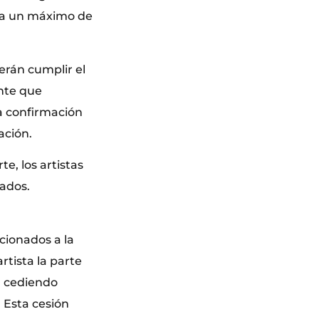
sta un máximo de
erán cumplir el
nte que
ia confirmación
ación.
e, los artistas
iados.
cionados a la
tista la parte
, cediendo
 Esta cesión