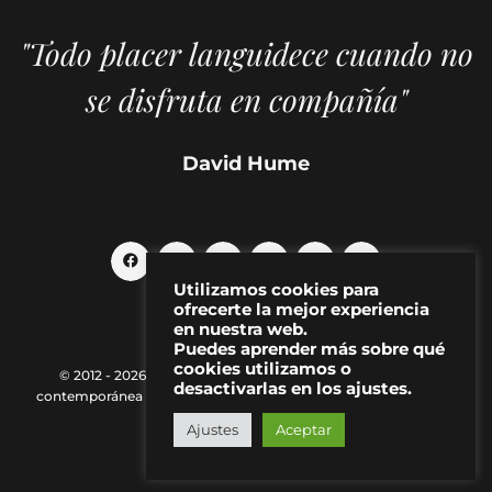
"Todo placer languidece cuando no
se disfruta en compañía"
David Hume
Utilizamos cookies para
ofrecerte la mejor experiencia
en nuestra web.
Puedes aprender más sobre qué
cookies utilizamos o
© 2012 - 2026 MAKMA | Revista de artes visuales y cultura
desactivarlas en los ajustes.
contemporánea |
Política de Privacidad
|
Aviso Legal
|
Contacto
Ajustes
Aceptar