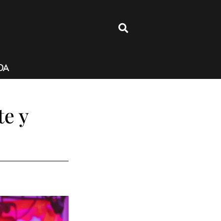
4
DA
te y