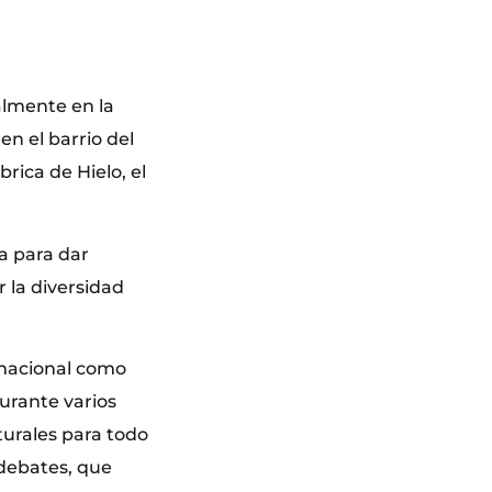
almente en la
n el barrio del
rica de Hielo, el
a para dar
 la diversidad
.
l nacional como
durante varios
urales para todo
 debates, que