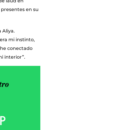
de laúd en
s presentes en su
 Aliya.
ra mi instinto,
a he conectado
 interior”.