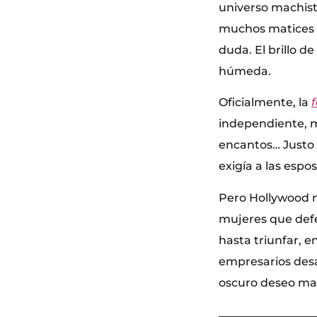
universo machista
muchos matices de
duda. El brillo d
húmeda.
Oficialmente, la
independiente, m
encantos… Justo l
exigía a las espo
Pero Hollywood n
mujeres que defe
hasta triunfar, e
empresarios desa
oscuro deseo mas