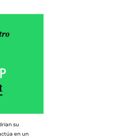
drían su
actúa en un