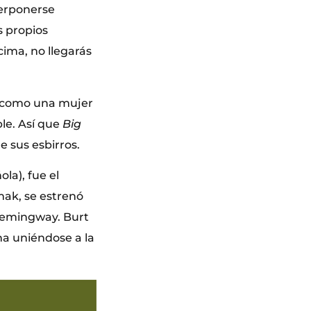
terponerse
s propios
cima, no llegarás
do como una mujer
le. Así que
Big
 sus esbirros.
ola), fue el
mak, se estrenó
 Hemingway. Burt
a uniéndose a la