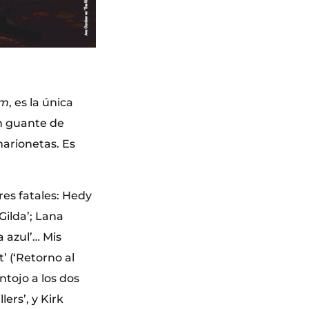
im
, es la única
n guante de
marionetas. Es
res fatales: Hedy
Gilda’; Lana
a azul’… Mis
’ (‘Retorno al
ntojo a los dos
ers’, y Kirk