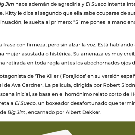
ig Jim
hace ademán de agredirla y
El Sueco
intenta in
, Kitty le dice al segundo que ella sabe ocuparse de su
tinuación, le suelta al primero: “Si me pones la mano en
a frase con firmeza, pero sin alzar la voz. Está hablan
a mujer asustada o histérica. Su amenaza es muy creíb
retirada en toda regla antes los abochornados ojos de
protagonista de ‘The Killer (‘Forajidos’ en su versión españ
l de Ava Gardner. La película, dirigida por Robert Siod
 escena inicial, se basa en el homónimo relato corto de
reta a
El Sueco
, un boxeador desafortunado que termin
 de
Big Jim
, encarnado por Albert Dekker.