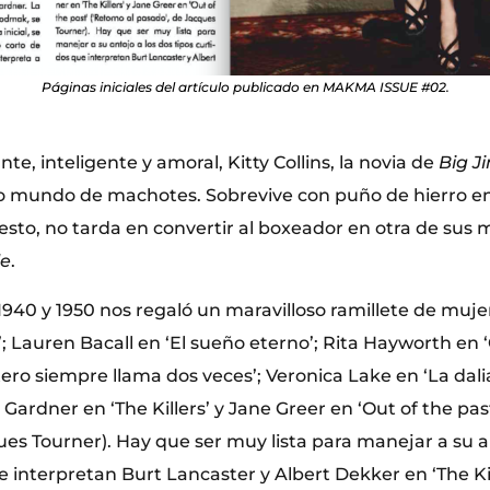
Páginas iniciales del artículo publicado en MAKMA ISSUE #02.
te, inteligente y amoral, Kitty Collins, la novia de
Big J
o mundo de machotes. Sobrevive con puño de hierro e
esto, no tarda en convertir al boxeador en otra de sus 
le
.
1940 y 1950 nos regaló un maravilloso ramillete de muje
; Lauren Bacall en ‘El sueño eterno’; Rita Hayworth en ‘
tero siempre llama dos veces’; Veronica Lake en ‘La dali
 Gardner en ‘The Killers’ y Jane Greer en ‘Out of the past
es Tourner). Hay que ser muy lista para manejar a su a
e interpretan Burt Lancaster y Albert Dekker en ‘The Kill