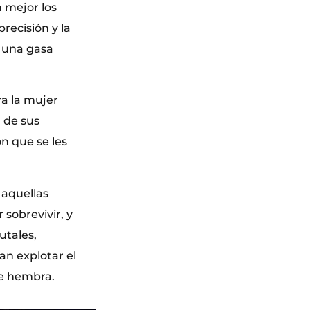
n mejor los
recisión y la
r una gasa
ra la mujer
 de sus
ón que se les
 aquellas
sobrevivir, y
utales,
an explotar el
de hembra.