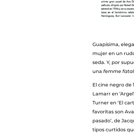
Guapísima, elegan
mujer en un rud
seda. Y, por supu
una
femme fata
El cine negro de 
Lamarr en ‘Argel’
Turner en ‘El car
favoritas son Ava
pasado’, de Jacqu
tipos curtidos qu