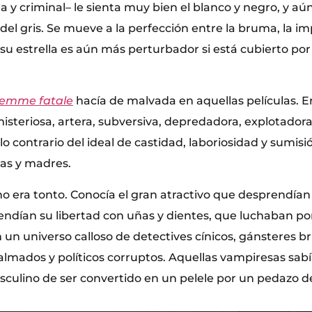
 y criminal– le sienta muy bien el blanco y negro, y aú
l gris. Se mueve a la perfección entre la bruma, la imp
e su estrella es aún más perturbador si está cubierto po
femme fatale
hacía de malvada en aquellas películas. E
isteriosa, artera, subversiva, depredadora, explotadora
o contrario del ideal de castidad, laboriosidad y sumisi
sas y madres.
o era tonto. Conocía el gran atractivo que desprendían
ndían su libertad con uñas y dientes, que luchaban por 
n un universo calloso de detectives cínicos, gánsteres br
lmados y políticos corruptos. Aquellas vampiresas sabí
culino de ser convertido en un pelele por un pedazo 