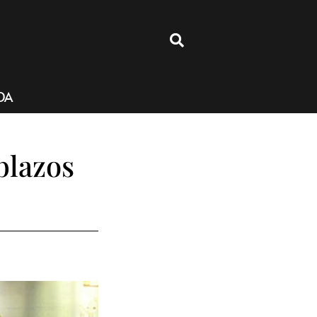
4
DA
blazos