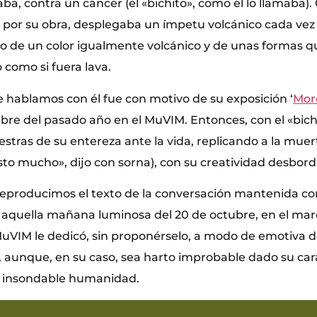
aba, contra un cáncer (el «bichito», como él lo llamaba
 por su obra, desplegaba un ímpetu volcánico cada ve
eto de un color igualmente volcánico y de unas formas 
o como si fuera lava.
e hablamos con él fue con motivo de su exposición ‘
Mor
bre del pasado año en el MuVIM. Entonces, con el «bich
tras de su entereza ante la vida, replicando a la muer
sto mucho», dijo con sorna), con su creatividad desbor
reproducimos el texto de la conversación mantenida co
, aquella mañana luminosa del 20 de octubre, en el ma
uVIM le dedicó, sin proponérselo, a modo de emotiva 
 aunque, en su caso, sea harto improbable dado su cará
a insondable humanidad.