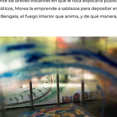
te los breves instantes en que le toca explicarla públ
iáticos, Morea la emprende a sablazos para depositar en
 Bengala, el fuego interior que anima, y de qué manera,