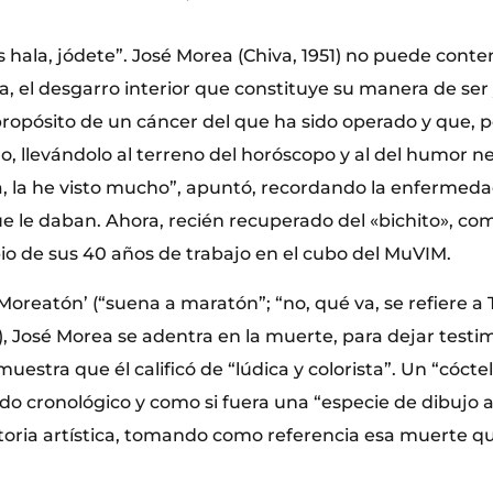
s hala, jódete”. José Morea (Chiva, 1951) no puede cont
a, el desgarro interior que constituye su manera de ser
 propósito de un cáncer del que ha sido operado y que, p
o, llevándolo al terreno del horóscopo y al del humor n
, la he visto mucho”, apuntó, recordando la enfermeda
 le daban. Ahora, recién recuperado del «bichito», como
o de sus 40 años de trabajo en el cubo del MuVIM.
 ‘Moreatón’ (“suena a maratón”; “no, qué va, se refiere 
ta), José Morea se adentra en la muerte, para dejar testi
muestra que él calificó de “lúdica y colorista”. Un “cócte
o cronológico y como si fuera una “especie de dibujo 
ctoria artística, tomando como referencia esa muerte qu