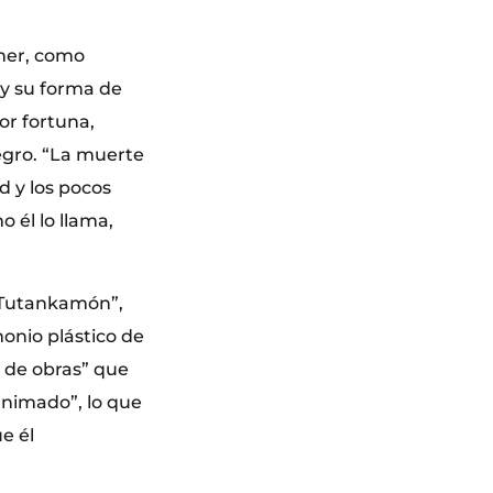
ener, como
 y su forma de
or fortuna,
egro. “La muerte
d y los pocos
 él lo llama,
a Tutankamón”,
monio plástico de
l de obras” que
animado”, lo que
e él