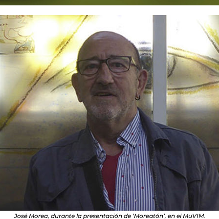
José Morea, durante la presentación de ‘Moreatón’, en el MuVIM.