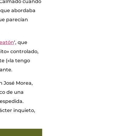
). Calmado cuando
z que abordaba
que parecían
eatón
‘, que
ito» controlado,
te («la tengo
dante.
n José Morea,
rco de una
despedida.
cter inquieto,