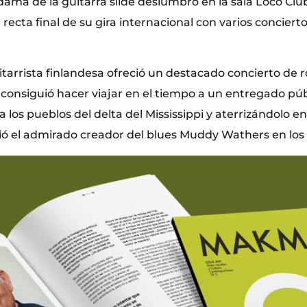
 dama de la guitarra slide deslumbró en la sala Loco Clu
recta final de su gira internacional con varios conciertos
tarrista finlandesa ofreció un destacado concierto de r
 consiguió hacer viajar en el tiempo a un entregado púb
 los pueblos del delta del Mississippi y aterrizándolo en
vió el admirado creador del blues Muddy Wathers en los