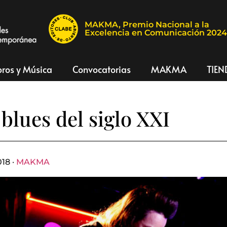
MAKMA, Premio Nacional a la
Excelencia en Comunicación 202
bros y Música
Convocatorias
MAKMA
TIEN
 blues del siglo XXI
18 ·
MAKMA