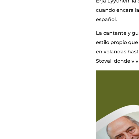
Erja Lyytinen, la
cuando encara la 
español.
La cantante y gui
estilo propio que
en volandas hasta
Stovall donde vi