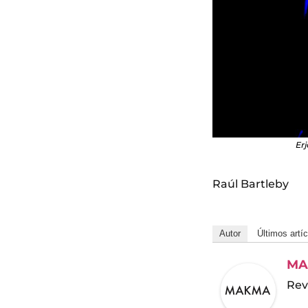
Erj
Raúl Bartleby
Autor
Últimos artí
MA
Rev