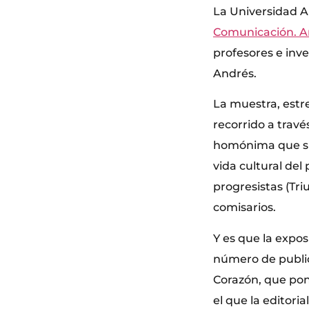
La Universidad 
Comunicación. An
profesores e inv
Andrés.
La muestra, estr
recorrido a travé
homónima que surg
vida cultural de
progresistas (Tri
comisarios.
Y es que la expos
número de public
Corazón, que pon
el que la editori