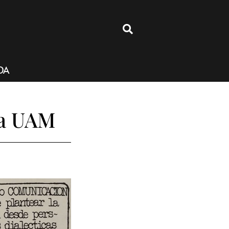
4
DA
la UAM