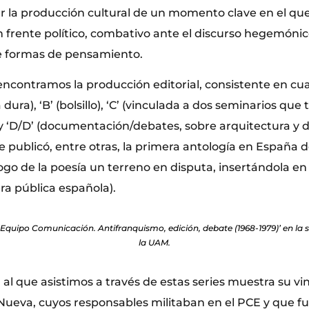
 la producción cultural de un momento clave en el q
n frente político, combativo ante el discurso hegemóni
e formas de pensamiento.
 encontramos la producción editorial, consistente en cu
a dura), ‘B’ (bolsillo), ‘C’ (vinculada a dos seminarios que
 y ‘D/D’ (documentación/debates, sobre arquitectura y d
ue publicó, entre otras, la primera antología en España 
ogo de la poesía un terreno en disputa, insertándola en
ra pública española).
‘Equipo Comunicación. Antifranquismo, edición, debate (1968-1979)’ en la 
la UAM.
al al que asistimos a través de estas series muestra su vi
 Nueva, cuyos responsables militaban en el PCE y que f