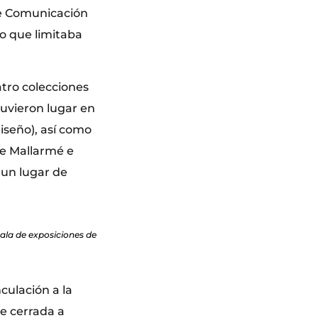
ue Comunicación
co que limitaba
atro colecciones
 tuvieron lugar en
iseño), así como
de Mallarmé e
 un lugar de
sala de exposiciones de
nculación a la
ue cerrada a