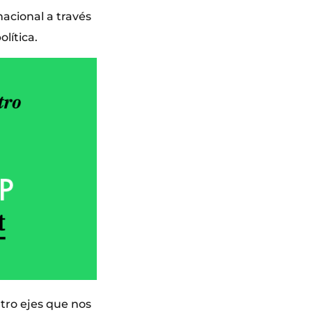
acional a través
lítica.
atro ejes que nos