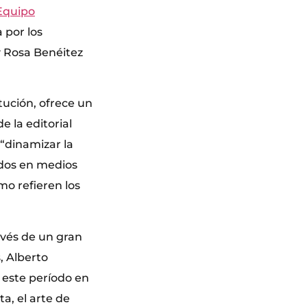
Equipo
 por los
y Rosa Benéitez
tución, ofrece un
e la editorial
 “dinamizar la
ados en medios
mo refieren los
ravés de un gran
, Alberto
 este período en
a, el arte de