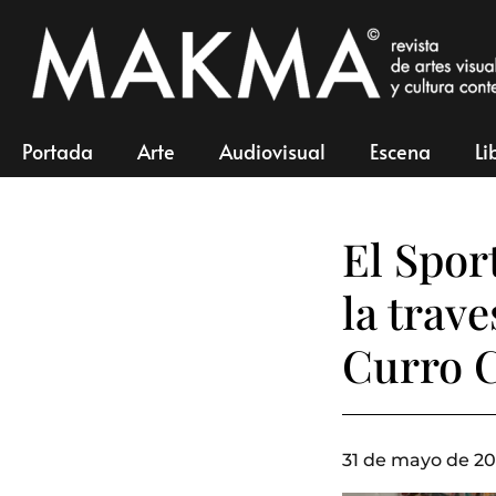
Portada
Arte
Audiovisual
Escena
Li
El Spor
la trav
Curro 
31 de mayo de 20