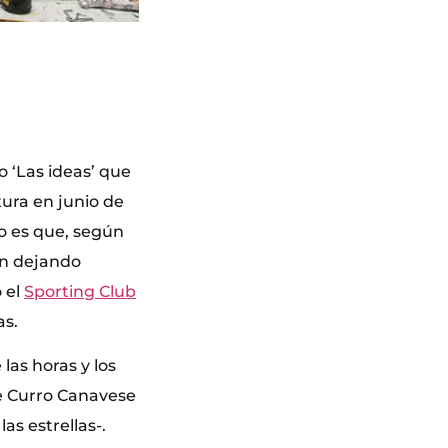
bro ‘Las ideas’ que
ura en junio de
rto es que, según
on dejando
 el
Sporting Club
as.
las horas y los
ue Curro Canavese
as estrellas-.