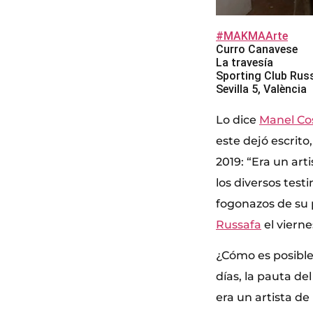
#MAKMAArte
Curro Canavese
La travesía
Sporting Club Rus
Sevilla 5, València
Lo dice
Manel Co
este dejó escrit
2019: “Era un art
los diversos tes
fogonazos de su 
Russafa
el viern
¿Cómo es posible 
días, la pauta d
era un artista de 