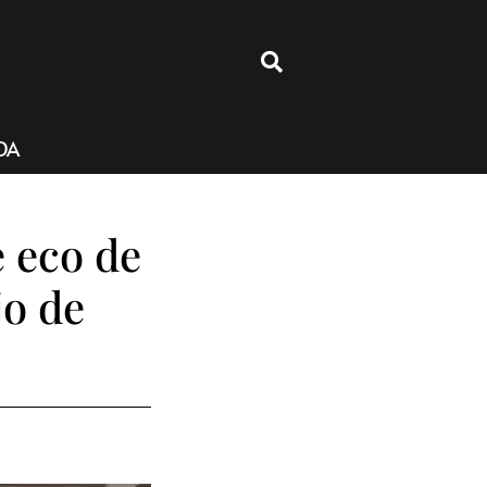
4
DA
e eco de
jo de