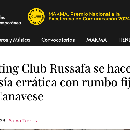
MAKMA, Premio Nacional a la
Excelencia en Comunicación 202
bros y Música
Convocatorias
MAKMA
TIEN
ting Club Russafa se hac
esía errática con rumbo fi
Canavese
23 ·
Salva Torres