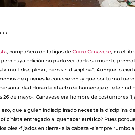
safa
sta
, compañero de fatigas de
Curro Canavese
, en el li
o, pero cuya edición no pudo ver dada su muerte premat
ista multidisciplinar, pero sin disciplina”. Aunque lo cie
timonios de quienes le conocieron -y que por turno fuer
personalidad durante el acto de homenaje que le rindió
es 26 de mayo-, Canavese era hombre de costumbres fij
eso, que alguien indisciplinado necesite la disciplina de 
el oficinista entregado al quehacer errático? Pues porq
los pies -fijados en tierra- a la cabeza -siempre rumbo a l