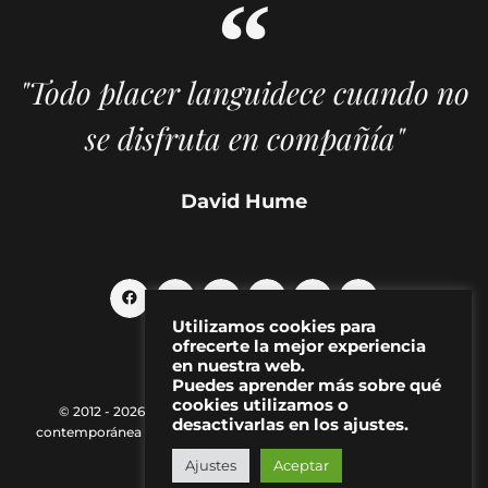
"Todo placer languidece cuando no
se disfruta en compañía"
David Hume
Utilizamos cookies para
ofrecerte la mejor experiencia
en nuestra web.
Puedes aprender más sobre qué
cookies utilizamos o
© 2012 - 2026 MAKMA | Revista de artes visuales y cultura
desactivarlas en los ajustes.
contemporánea |
Política de Privacidad
|
Aviso Legal
|
Contacto
Ajustes
Aceptar