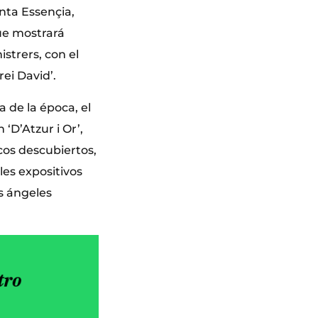
nta Essençia,
ue mostrará
strers, con el
ei David’.
 de la época, el
 ‘D’Atzur i Or’,
os descubiertos,
les expositivos
os ángeles