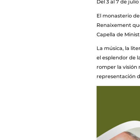
Del 3 al 7 de juli
El monasterio de 
Renaixement que s
Capella de Minist
La música, la lite
el esplendor de 
romper la visión
representación de