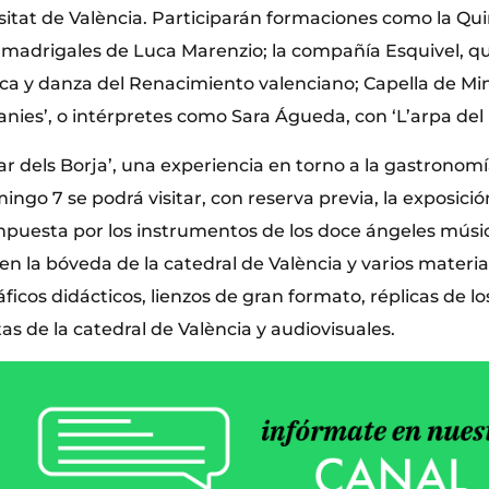
sitat de València. Participarán formaciones como la Qui
 madrigales de Luca Marenzio; la compañía Esquivel, q
ca y danza del Renacimiento valenciano; Capella de Mini
ies’, o intérpretes como Sara Águeda, con ‘L’arpa del r
 dels Borja’, una experiencia en torno a la gastronomía
ingo 7 se podrá visitar, con reserva previa, la exposición
uesta por los instrumentos de los doce ángeles músic
 en la bóveda de la catedral de València y varios materia
icos didácticos, lienzos de gran formato, réplicas de l
s de la catedral de València y audiovisuales.