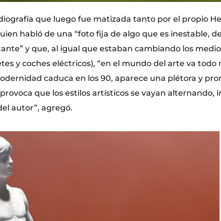
iografía que luego fue matizada tanto por el propio H
ien habló de una “foto fija de algo que es inestable, d
nte” y que, al igual que estaban cambiando los medio
netes y coches eléctricos), “en el mundo del arte va todo
dernidad caduca en los 90, aparece una plétora y pr
rovoca que los estilos artísticos se vayan alternando, i
del autor”, agregó.