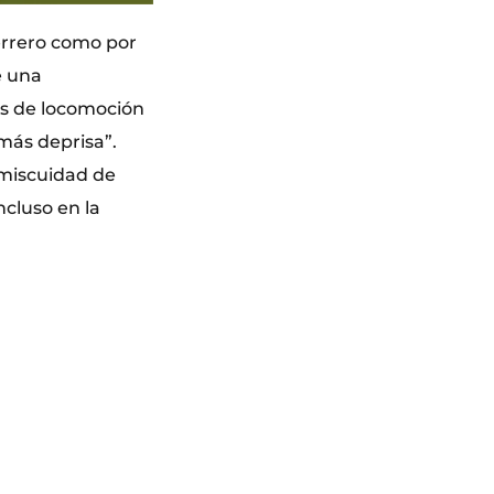
errero como por
e una
s de locomoción
 más deprisa”.
omiscuidad de
ncluso en la