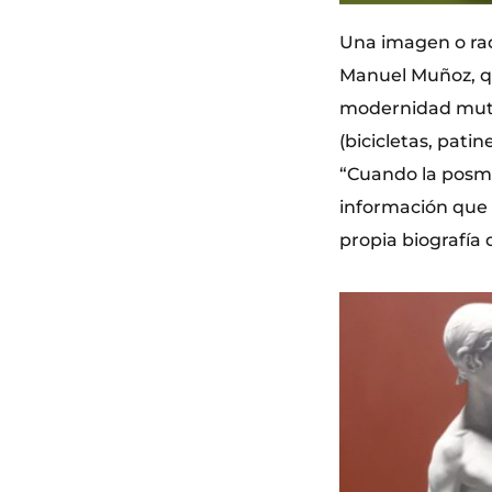
Una imagen o rad
Manuel Muñoz, qu
modernidad muta
(bicicletas, pati
“Cuando la posmo
información que p
propia biografía 