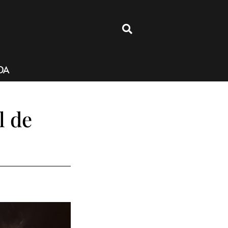
4
DA
l de