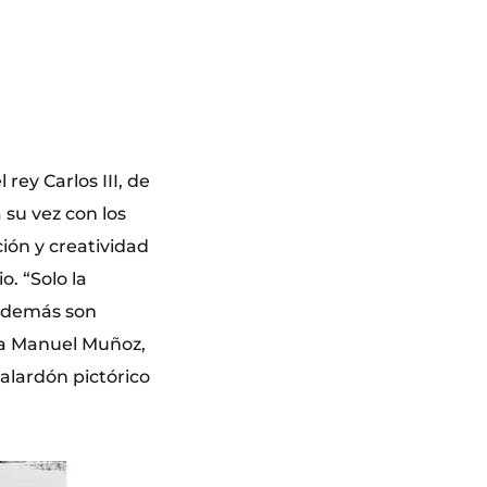
rey Carlos III, de
 su vez con los
ión y creatividad
. “Solo la
s demás son
 a Manuel Muñoz,
galardón pictórico