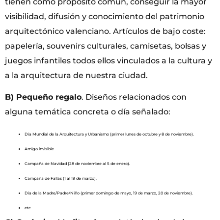
tienen como propósito común, conseguir la mayor
visibilidad, difusión y conocimiento del patrimonio
arquitectónico valenciano. Artículos de bajo coste:
papelería, souvenirs culturales, camisetas, bolsas y
juegos infantiles todos ellos vinculados a la cultura y
a la arquitectura de nuestra ciudad.
B) Pequeño regalo
. Diseños relacionados con
alguna temática concreta o día señalado:
Día Mundial de la Arquitectura y Urbanismo (primer lunes de octubre y 8 de noviembre).
Amigo invisible
Campaña de Navidad (28 de noviembre al 5 de enero).
Campaña de Fallas (1 al 19 de marzo).
Día de la Madre/Padre/Niño (primer domingo de mayo, 19 de marzo, 20 de noviembre).
etc