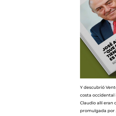
Y descubrió Vento
costa occidental 
Claudio allí eran
promulgada por A