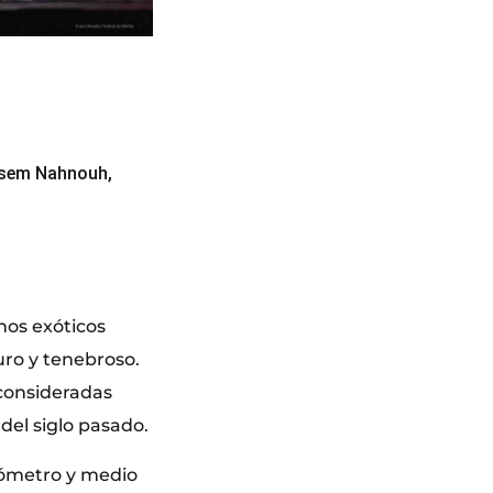
Basem Nahnouh,
nos exóticos
uro y tenebroso.
 consideradas
del siglo pasado.
lómetro y medio