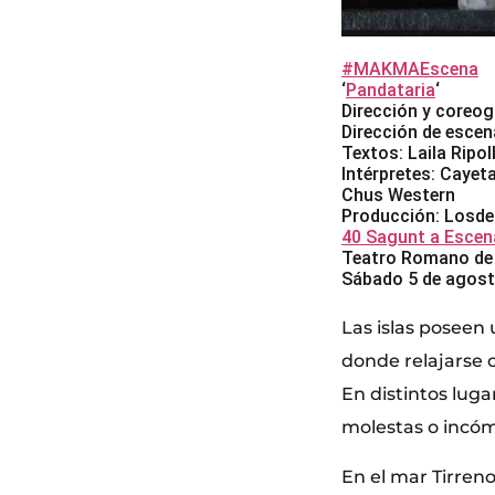
#MAKMAEscena
‘
Pandataria
‘
Dirección y coreog
Dirección de escen
Textos: Laila Ripol
Intérpretes: Cayet
Chus Western
Producción: Losded
40 Sagunt a Escen
Teatro Romano de
Sábado 5 de agost
Las islas poseen
donde relajarse 
En distintos luga
molestas o incóm
En el mar Tirren