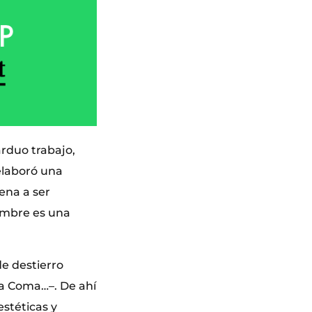
arduo trabajo,
 elaboró una
ena a ser
ombre es una
de destierro
 La Coma…–. De ahí
estéticas y