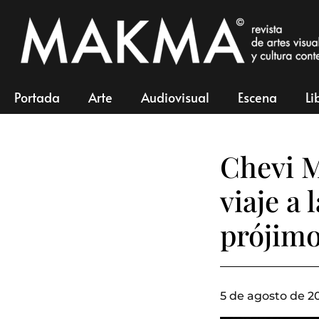
Portada
Arte
Audiovisual
Escena
Li
Chevi M
viaje a 
prójim
5 de agosto de 2