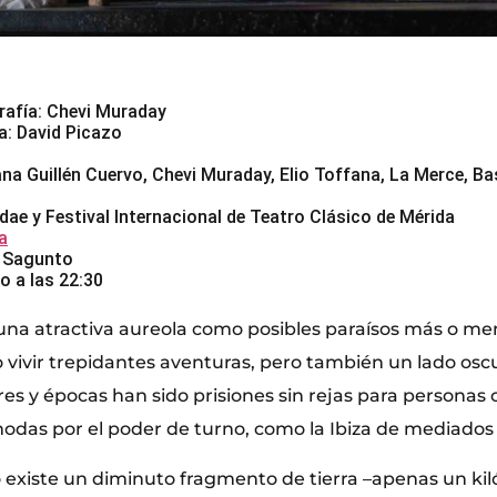
rafía: Chevi Muraday
a: David Picazo
l
ana Guillén Cuervo, Chevi Muraday, Elio Toffana, La Merce, 
ae y Festival Internacional de Teatro Clásico de Mérida
a
 Sagunto
o a las 22:30
 una atractiva aureola como posibles paraísos más o me
o vivir trepidantes aventuras, pero también un lado osc
res y épocas han sido prisiones sin rejas para personas
odas por el poder de turno, como la Ibiza de mediados 
o existe un diminuto fragmento de tierra –apenas un ki