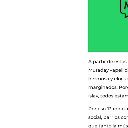
A partir de estos
Muraday –apellido
hermosa y elocuen
marginados. Porq
isla», todos est
Por eso ‘Pandatar
social, barrios c
que tanto la músi