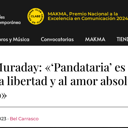
MAKMA, Premio Nacional a la
Excelencia en Comunicación 202
bros y Música
Convocatorias
MAKMA
TIEN
uraday: «‘Pandataria’ es
la libertad y al amor absol
o»
023 ·
Bel Carrasco