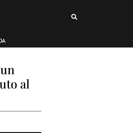
4
DA
 un
uto al