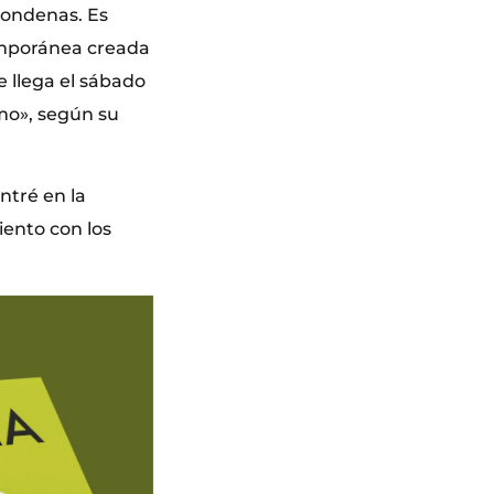
 condenas. Es
emporánea creada
 llega el sábado
imo», según su
ntré en la
ento con los