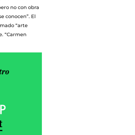
 pero no con obra
se conocen”. El
lamado “arte
e. “Carmen