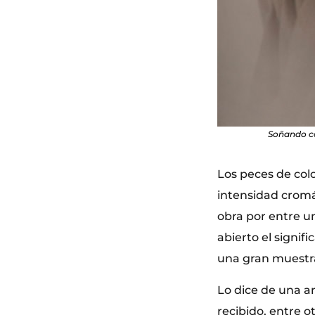
Soñando co
Los peces de colo
intensidad cromát
obra por entre u
abierto el signif
una gran muestra
Lo dice de una ar
recibido, entre o