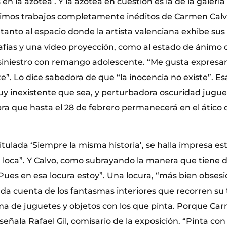
 en la azotea’. Y la azotea en cuestión es la de la galerí
timos trabajos completamente inéditos de Carmen Calvo. 
tanto al espacio donde la artista valenciana exhibe sus 
afías y una video proyección, como al estado de ánimo 
siniestro con remango adolescente. “Me gusta expresa
e”. Lo dice sabedora de que “la inocencia no existe”. E
uy inexistente que sea, y perturbadora oscuridad jugue
bra que hasta el 28 de febrero permanecerá en el ático 
titulada ‘Siempre la misma historia’, se halla impresa est
rá loca”. Y Calvo, como subrayando la manera que tiene 
Pues en esa locura estoy”. Una locura, “más bien obsesió
 da cuenta de los fantasmas interiores que recorren su 
ma de juguetes y objetos con los que pinta. Porque Ca
 señala Rafael Gil, comisario de la exposición. “Pinta con