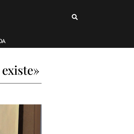
4
DA
existe»