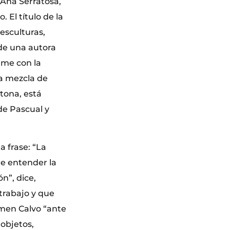
a Ana Serratosa,
El título de la
esculturas,
de una autora
rme con la
sa mezcla de
tona, está
de Pascual y
a frase: “La
de entender la
n”, dice,
trabajo y que
rmen Calvo “ante
 objetos,