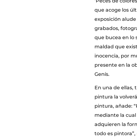
‘Peces de colores
que acoge los úl
exposición alude 
grabados, fotogr
que bucea en lo 
maldad que exist
inocencia, por m
presente en la o
Genís.
En una de ellas, 
pintura la volve
pintura, añade: “
mediante la cual
adquieren la for
todo es pintora”,