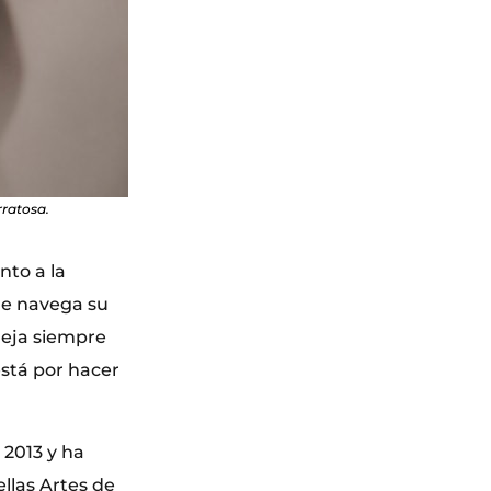
rratosa.
nto a la
que navega su
deja siempre
está por hacer
 2013 y ha
llas Artes de