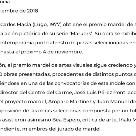
encia
viembre de 2018
o Carlos Maciá (Lugo, 1977) obtiene el premio mardel de 
alación pictórica de su serie ‘Markers’. Su obra se exhib
ntemporània junto al resto de piezas seleccionadas e
 hasta el próximo 4 de noviembre.
ón, el premio mardel de artes visuales sigue creciendo 
0 obras presentadas, procedentes de distintos puntos d
tiéndose en una de las convocatorias de esta índole co
l director del Centre del Carme, José Luis Pérez Pont, 
el proyecto mardel, Amparo Martínez y Juan Manuel del
posición de las obras seleccionas compuesta por un tot
 asistieron asimismo Bea Espejo, crítica de arte, Iñaki 
ndiente, miembros del jurado de mardel.