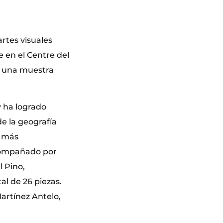
artes visuales
e en el Centre del
n una muestra
y ha logrado
e la geografía
n más
acompañado por
 Pino,
al de 26 piezas.
Martínez Antelo,