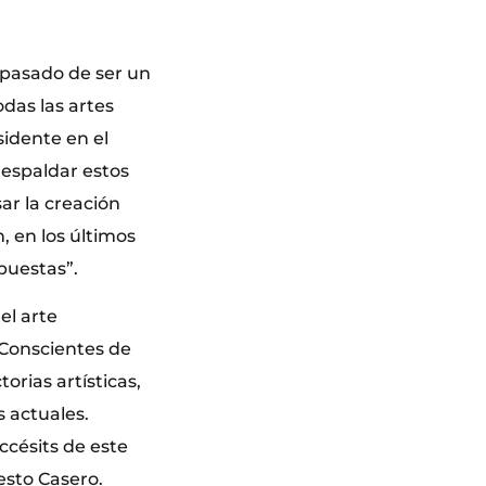
 pasado de ser un
das las artes
sidente en el
respaldar estos
ar la creación
, en los últimos
puestas”.
el arte
 Conscientes de
orias artísticas,
 actuales.
ccésits de este
esto Casero.