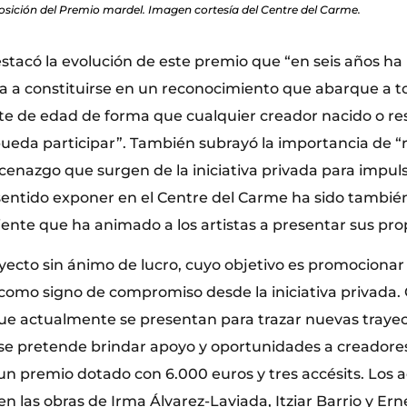
posición del Premio mardel. Imagen cortesía del Centre del Carme.
stacó la evolución de este premio que “en seis años ha
a a constituirse en un reconocimiento que abarque a to
mite de edad de forma que cualquier creador nacido o re
ueda participar”. También subrayó la importancia de “
enazgo que surgen de la iniciativa privada para impuls
 sentido exponer en el Centre del Carme ha sido también
ciente que ha animado a los artistas a presentar sus pro
yecto sin ánimo de lucro, cuyo objetivo es promocionar 
mo signo de compromiso desde la iniciativa privada.
que actualmente se presentan para trazar nuevas trayect
se pretende brindar apoyo y oportunidades a creadores
n premio dotado con 6.000 euros y tres accésits. Los a
n las obras de Irma Álvarez-Laviada, Itziar Barrio y Ern