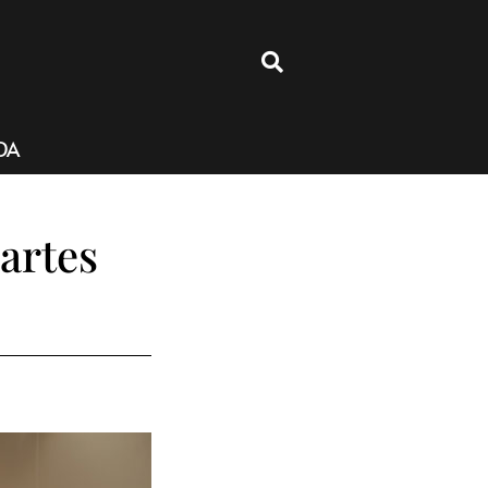
4
DA
artes