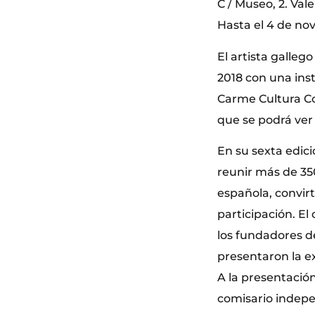
C / Museo, 2. Val
Hasta el 4 de no
El artista galleg
2018 con una inst
Carme Cultura Co
que se podrá ver
En su sexta edici
reunir más de 35
española, convir
participación. E
los fundadores d
presentaron la ex
A la presentación
comisario indepe