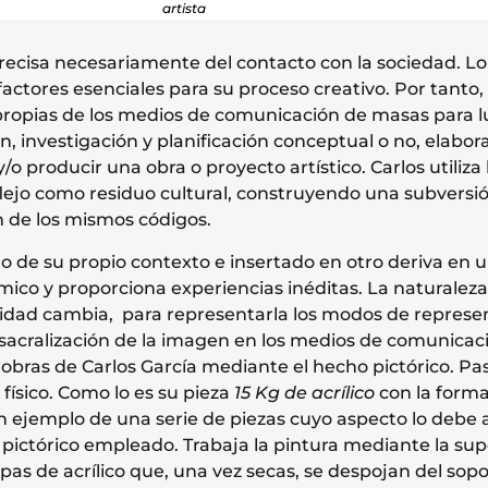
artista
recisa necesariamente del contacto con la sociedad. Lo s
actores esenciales para su proceso creativo. Por tanto, 
ropias de los medios de comunicación de masas para lu
n, investigación y planificación conceptual o no, elabora
o producir una obra o proyecto artístico. Carlos utiliza 
lejo como residuo cultural, construyendo una subversi
 de los mismos códigos.
ído de su propio contexto e insertado en otro deriva en
mico y proporciona experiencias inéditas. La naturaleza
lidad cambia, para representarla los modos de repres
sacralización de la imagen en los medios de comunicac
s obras de Carlos García mediante el hecho pictórico. 
 físico. Como lo es su pieza
15 Kg de acrílico
con la forma
n ejemplo de una serie de piezas cuyo aspecto lo debe a
pictórico empleado. Trabaja la pintura mediante la sup
pas de acrílico que, una vez secas, se despojan del sop