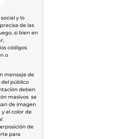
ocial y lo
precisa de las
ego, si bien en
r,
los códigos
ón o
 un mensaje de
 del público
entación deben
ión masivos se
Pasan de imagen
 y el color de
l
erposición de
orte para