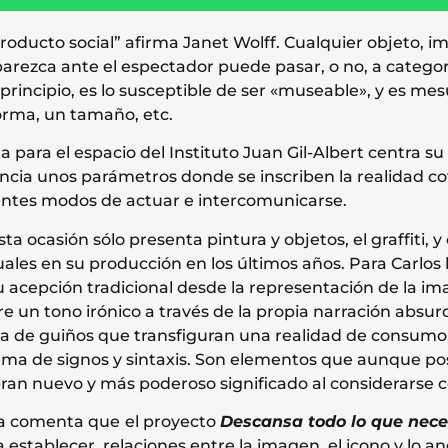
producto social” afirma Janet Wolff. Cualquier objeto, 
rezca ante el espectador puede pasar, o no, a categorí
n principio, es lo susceptible de ser «museable», y es mes
orma, un tamaño, etc.
 para el espacio del Instituto Juan Gil-Albert centra su
ncia unos parámetros donde se inscriben la realidad cot
entes modos de actuar e intercomunicarse.
a ocasión sólo presenta pintura y objetos, el graffiti, y 
ales en su producción en los últimos años. Para Carlos 
 acepción tradicional desde la representación de la im
e un tono irónico a través de la propia narración absur
ata de guiños que transfiguran una realidad de consum
ema de signos y sintaxis. Son elementos que aunque p
an nuevo y más poderoso significado al considerarse 
sta comenta que
el proyecto
Descansa todo lo que neces
 establecer relaciones entre la imagen, el icono y lo an