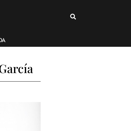
4
DA
 García