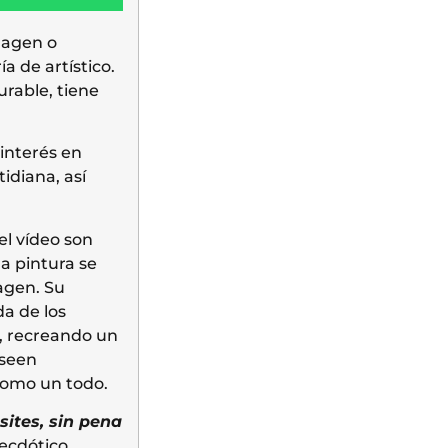
imagen o
a de artístico.
urable, tiene
 interés en
idiana, así
el vídeo son
la pintura se
agen. Su
da de los
o, recreando un
oseen
como un todo.
ites, sin pena
ecdótico,