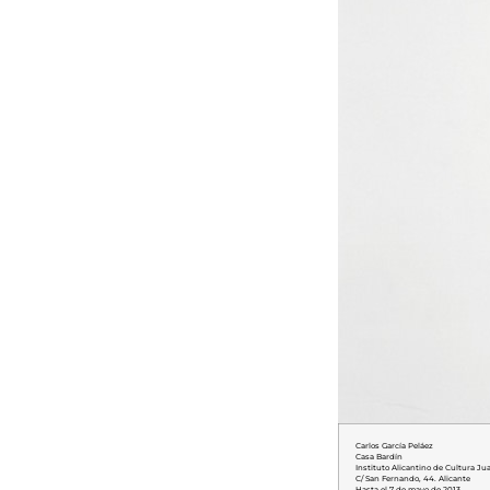
Carlos García Peláez
Casa Bardín
Instituto Alicantino de Cultura Jua
C/ San Fernando, 44. Alicante
Hasta el 7 de mayo de 2013