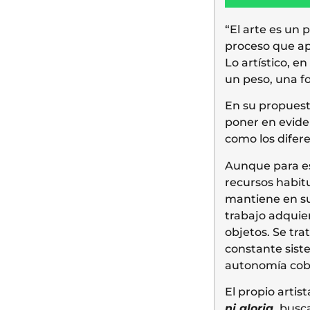
“El arte es un 
proceso que apa
Lo artístico, e
un peso, una f
En su propuesta
poner en evide
como los difer
Aunque para est
recursos habitu
mantiene en su
trabajo adquier
objetos. Se tr
constante sist
autonomía cobr
El propio arti
ni gloria
,
busca