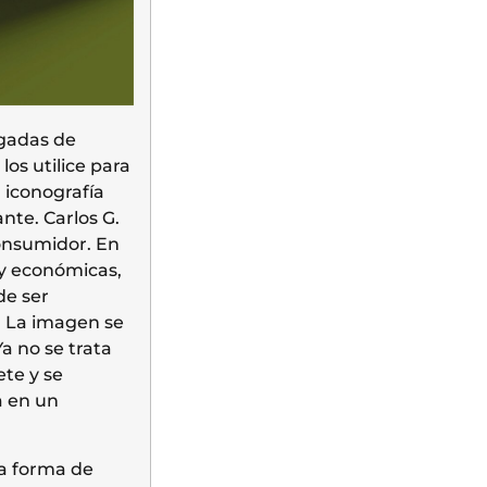
rgadas de
os utilice para
 iconografía
nte. Carlos G.
consumidor. En
 y económicas,
de ser
. La imagen se
a no se trata
te y se
a en un
la forma de