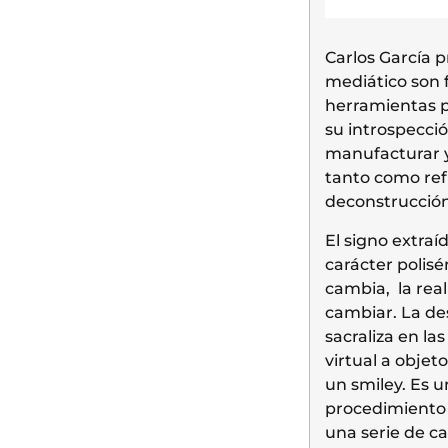
Carlos García p
mediático son f
herramientas p
su introspecció
manufacturar y/
tanto como ref
deconstrucción
El signo extra
carácter polisé
cambia, la rea
cambiar. La de
sacraliza en la
virtual a objeto
un smiley. Es u
procedimiento 
una serie de ca