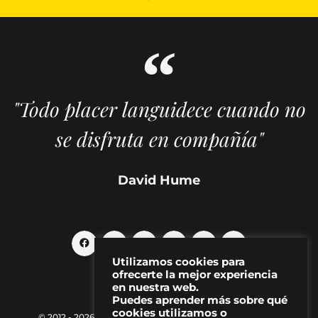
"Todo placer languidece cuando no
se disfruta en compañía"
David Hume
Utilizamos cookies para
ofrecerte la mejor experiencia
en nuestra web.
Puedes aprender más sobre qué
cookies utilizamos o
© 2012 - 2026 MAKMA | Revista de artes visuales y cultura