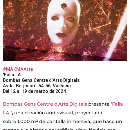
#MAKMAArte
‘Falla I.A.’
Bombas Gens Centre d’Arts Digitals
Avda. Burjassot 54-56, València
Del 12 al 19 de marzo de 2024
Bombas Gens Centre d’Arts Digitals
presenta ‘
Falla
I.A.
‘
,
una creación audiovisual, proyectada
sobre 1.000 m² de pantalla inmersiva, que hace un