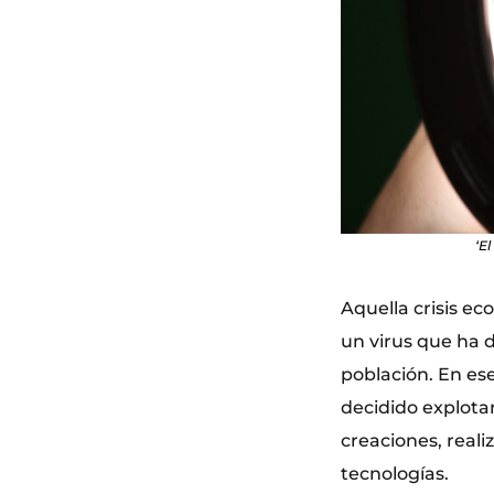
‘E
Aquella crisis e
un virus que ha 
población. En es
decidido explotar
creaciones, real
tecnologías.