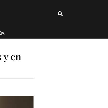
4
DA
 y en