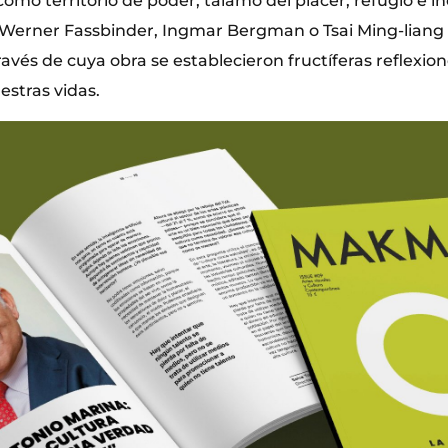
omo territorio de poder, tálamo del placer, refugio e i
r Werner Fassbinder, Ingmar Bergman o Tsai Ming-liang
través de cuya obra se establecieron fructíferas reflexio
estras vidas.