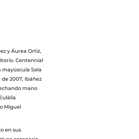
ez y Áurea Ortiz,
itorio. Centennial
la mayúscula Sala
a de 2007, Ibáñez
o, echando mano
Eulàlia
do Miguel
o en sus