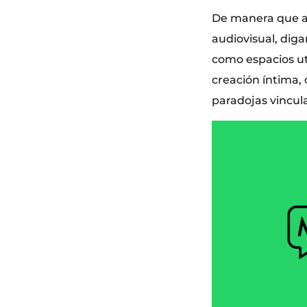
De manera que aq
audiovisual, dig
como espacios uti
creación íntima,
paradojas vincula