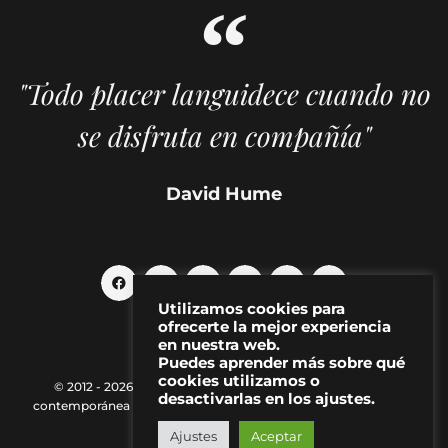
"Todo placer languidece cuando no
se disfruta en compañía"
David Hume
Utilizamos cookies para
ofrecerte la mejor experiencia
en nuestra web.
Puedes aprender más sobre qué
cookies utilizamos o
© 2012 - 2026 MAKMA | Revista de artes visuales y cultura
desactivarlas en los ajustes.
contemporánea |
Política de Privacidad
|
Aviso Legal
|
Contacto
Ajustes
Aceptar