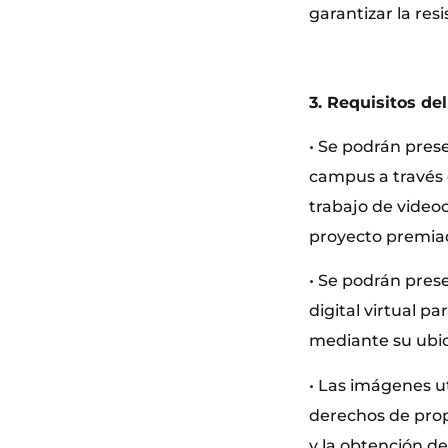
garantizar la res
3. Requisitos de
• Se podrán pres
campus a través 
trabajo de videoc
proyecto premiad
• Se podrán pres
digital virtual p
mediante su ubic
• Las imágenes ut
derechos de propi
y la obtención d