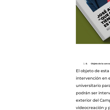
0.
Objeto de la convo
El objeto de esta
intervención en 
universitario par
podrán ser interv
exterior del Camp
videocreación y 