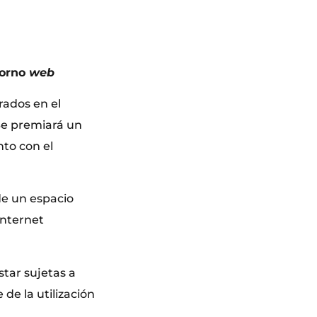
torno
web
rados en el
Se premiará un
nto con el
de un espacio
internet
star sujetas a
 de la utilización