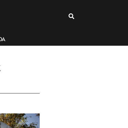
4
DA
t