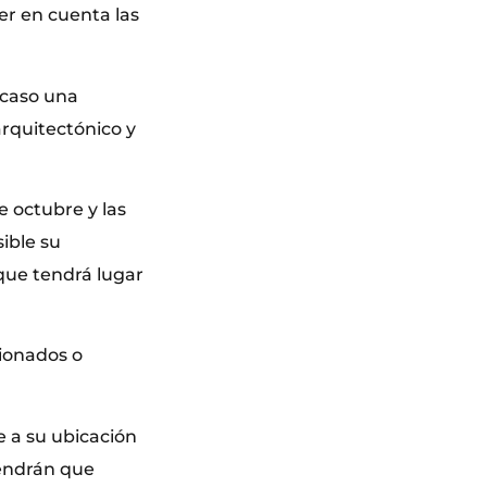
er en cuenta las
 caso una
arquitectónico y
e octubre y las
ible su
 que tendrá lugar
cionados o
e a su ubicación
 tendrán que