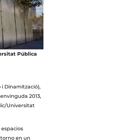
rsitat Pública
i Dinamització),
Benvinguda 2013,
ic/Universitat
s espacios
ntorno en un