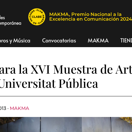
MAKMA, Premio Nacional a la
Excelencia en Comunicación 202
bros y Música
Convocatorias
MAKMA
TIEN
ara la XVI Muestra de Ar
Universitat Pública
013 ·
MAKMA