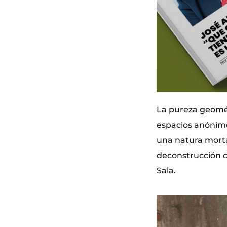
La pureza geomét
espacios anónimo
una natura morta’
deconstrucción c
Sala.