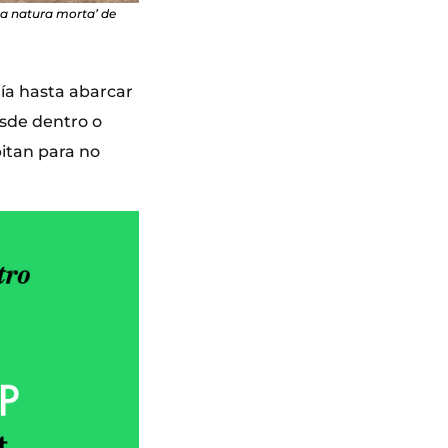
una natura morta’ de
ía hasta abarcar
desde dentro o
bitan para no