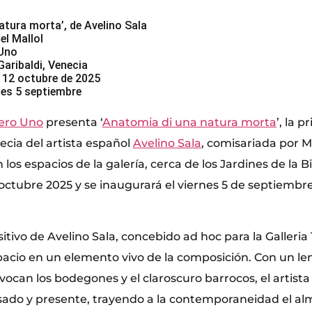
atura morta’, de Avelino Sala
el Mallol
 Uno
Garibaldi, Venecia
l 12 octubre de 2025
nes 5 septiembre
Zero Uno
presenta ‘
Anatomia di una natura morta
’, la 
ecia del artista español
Avelino Sala
, comisariada por M
 los espacios de la galería, cerca de los Jardines de la Bi
octubre 2025 y se inaugurará el viernes 5 de septiembre
itivo de Avelino Sala, concebido ad hoc para la Galleria
pacio en un elemento vivo de la composición. Con un len
vocan los bodegones y el claroscuro barrocos, el artist
sado y presente, trayendo a la contemporaneidad el al