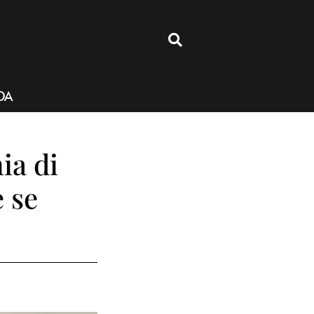
4
DA
ia di
 se