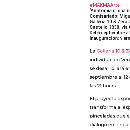
#MAKMAArte
‘Anatomia di una n
Comisariado: Migu
Galleria 10 & Zero
Castello 1830, via 
Del 6 septiembre a
Inauguración: vier
La
Galleria 10 & 
individual en Ven
se desarrollará en
septiembre al 12 
las 21 horas.
El proyecto expos
transforma el es
pinceladas que e
diálogo entre pa