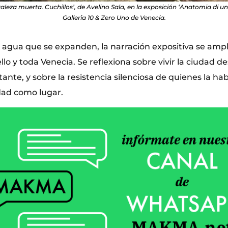
aleza muerta. Cuchillos’, de Avelino Sala, en la exposición ‘Anatomia di 
Galleria 10 & Zero Uno de Venecia.
 agua que se expanden, la narración expositiva se ampl
ello y toda Venecia. Se reflexiona sobre vivir la ciudad 
tante, y sobre la resistencia silenciosa de quienes la ha
dad como lugar.