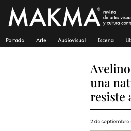
Portada
Arte
Audiovisual
Escena
Li
Avelino
una nat
resiste
2 de septiembre 