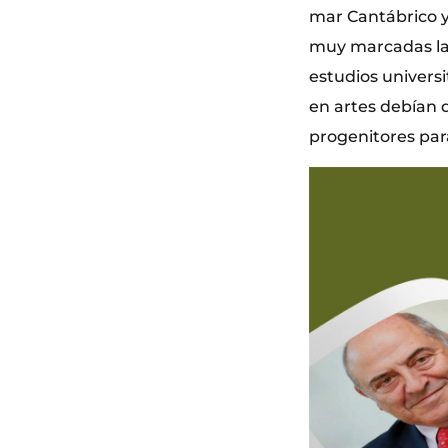
mar Cantábrico y 
muy marcadas las 
estudios univers
en artes debían d
progenitores par