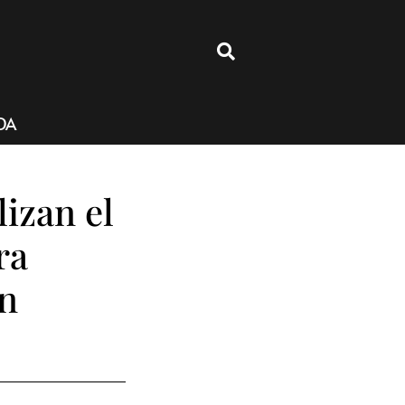
4
DA
lizan el
ra
en