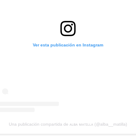
Ver esta publicación en Instagram
Una publicación compartida de ᴀʟʙᴀ ᴍᴀᴛɪʟʟᴀ (@alba__matilla)