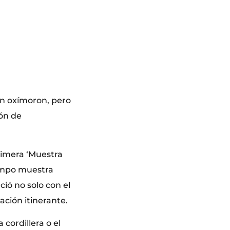
un oxímoron, pero
ión de
rimera ‘Muestra
iempo muestra
ió no solo con el
ción itinerante.
 cordillera o el