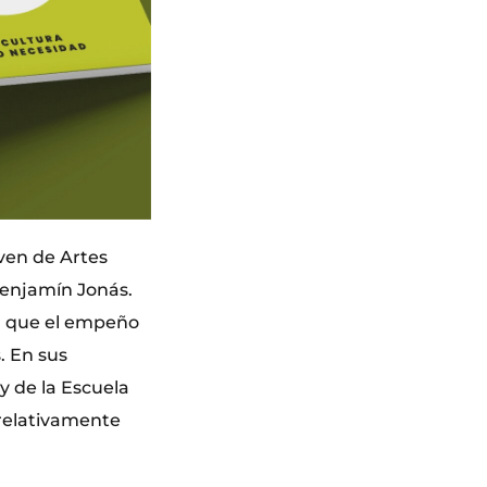
ven de Artes
l benjamín Jonás.
er que el empeño
. En sus
 y de la Escuela
 relativamente