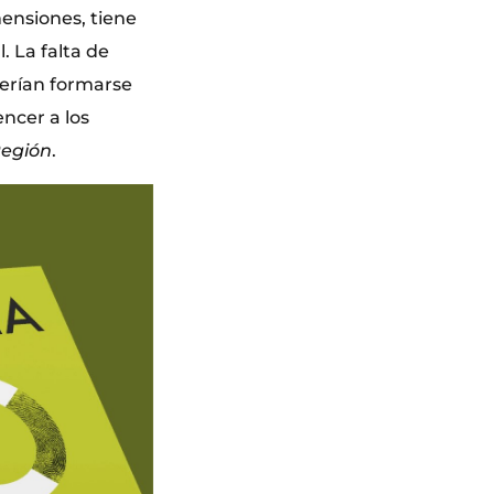
mensiones, tiene
. La falta de
uerían formarse
encer a los
Región
.