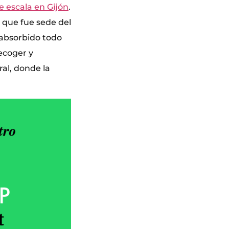
ce escala en Gijón
.
, que fue sede del
 absorbido todo
ecoger y
al, donde la