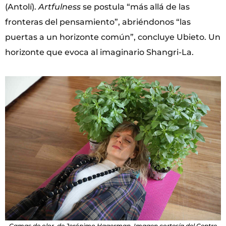
(Antolí).
Artfulness
se postula “más allá de las
fronteras del pensamiento”, abriéndonos “las
puertas a un horizonte común”, concluye Ubieto. Un
horizonte que evoca al imaginario Shangri-La.
Camas de olor, de Jerónimo Hagerman. Imagen cortesía del Centre