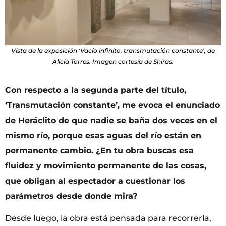
Vista de la exposición ‘Vacío infinito, transmutación constante’, de
Alicia Torres. Imagen cortesía de Shiras.
Con respecto a la segunda parte del t
í
tulo,
‘
Transmutación constante
’
, me evoca el enunciado
de Her
á
clito de que nadie se baña dos veces en el
mismo r
í
o, porque esas aguas del r
í
o est
á
n en
permanente cambio.
¿En tu obra buscas esa
fluidez y movimiento permanente de las cosas,
que obligan al espectador a cuestionar los
par
á
metros desde donde mira?
Desde luego, la obra está pensada para recorrerla,