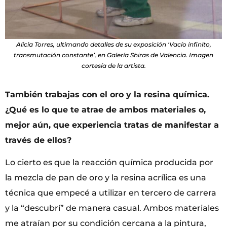
Alicia Torres, ultimando detalles de su exposición ‘Vacío infinito,
transmutación constante’, en Galería Shiras de Valencia. Imagen
cortesía de la artista.
Tambi
é
n trabajas con el oro y la resina qu
í
mica.
¿
Qu
é
es lo que te atrae de ambos materiales o,
mejor a
ú
n, que experiencia tratas de manifestar a
trav
é
s de ellos?
Lo cierto es que la reacción química producida por
la mezcla de pan de oro y la resina acrílica es una
técnica que empecé a utilizar en tercero de carrera
y la “descubrí” de manera casual. Ambos materiales
me atraían por su condición cercana a la pintura,