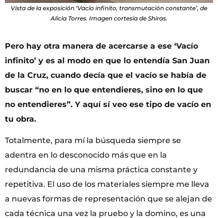
Vista de la exposición ‘Vacío infinito, transmutación constante’, de
Alicia Torres. Imagen cortesía de Shiras.
Pero hay otra manera de acercarse a ese
‘
Vací
o
infinito’
y es al modo en que lo entend
í
a San Juan
de la Cruz, cuando dec
í
a que el vac
í
o se hab
í
a de
buscar
“
no en lo que entendieres, sino en lo que
no entendieres
”
. Y aqu
í sí
veo ese tipo de vac
í
o en
tu obra.
Totalmente, para mí la búsqueda siempre se
adentra en lo desconocido más que en la
redundancia de una misma práctica constante y
repetitiva. El uso de los materiales siempre me lleva
a nuevas formas de representación que se alejan de
cada técnica una vez la pruebo y la domino, es una