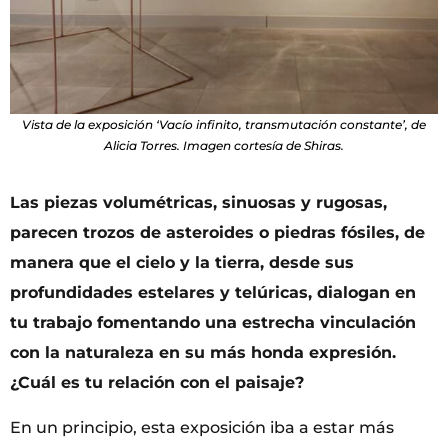
Vista de la exposición ‘Vacío infinito, transmutación constante’, de
Alicia Torres. Imagen cortesía de Shiras.
Las piezas volum
é
tricas, sinuosas y rugosas,
parecen trozos de asteroides o piedras fósiles, de
manera que el cielo y la tierra, desde sus
profundidades estelares y tel
ú
ricas, dialogan en
tu trabajo fomentando una estrecha vinculación
con la naturaleza en su m
á
s honda expresió
n.
¿
Cuá
l es tu relación con el paisaje?
En un principio, esta exposición iba a estar más