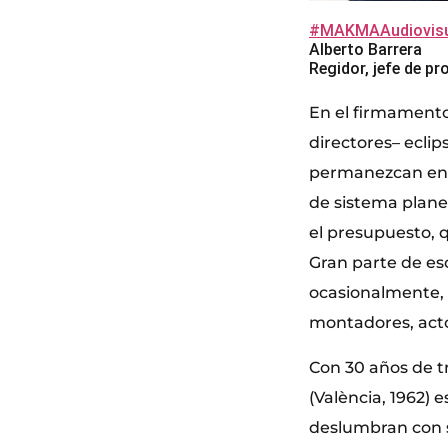
#MAKMAAudiovisu
Alberto Barrera
Regidor, jefe de p
En el firmamento 
directores– eclip
permanezcan en u
de sistema plane
el presupuesto, q
Gran parte de esos
ocasionalmente, 
montadores, acto
Con 30 años de tr
(València, 1962) e
deslumbran con s