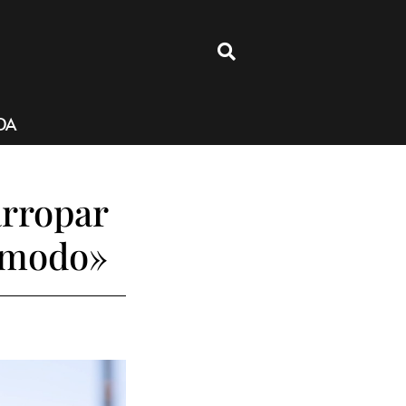
4
DA
arropar
cómodo»