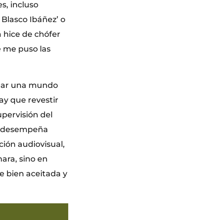
es, incluso
Blasco Ibáñez’ o
a hice de chófer
e me puso las
rear una mundo
ay que revestir
upervisión del
que desempeña
ción audiovisual,
mara, sino en
re bien aceitada y