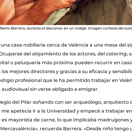
lberto Barrera, durante el descanso en un rodaje. Imagen cortesía del auto
na casa nobiliaria cerca de València a una mesa del sig
Ocuparse del alojamiento de los actores, del
catering
, 
pital o peluquería más próxima pueden recurrir en caso 
los mejores directores y gracias a su eficacia y sensibili
stigio profesional que le ha permitido trabajar en Valèn
audiovisual sin verse obligado a emigrar.
legio del Pilar soñando con ser arqueólogo, arquitecto 
 me apetecía ir a la Universidad y empecé a trabajar e
es mayorista de carne, lo que implicaba madrugones 
e Mercavalència», recuerda Barrera. «Desde niño tengo u