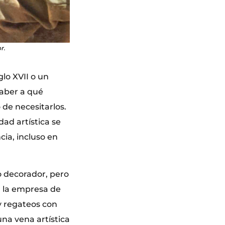
r.
lo XVII o un
saber a qué
de necesitarlos.
dad artística se
cia, incluso en
o decorador, pero
n la empresa de
y regateos con
na vena artística