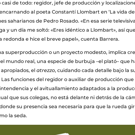
o casi de todo: regidor, jefe de producción y localizacion
ncarnando al poeta Constantí Llombart en ‘La vida de 
mes saharianos de Pedro Rosado. «En esa serie televisiv
ga y un día me soltó: «Eres idéntico a Llombart», así qu
 redonda e hice el breve papel», cuenta Barrera.
una superproducción o un proyecto modesto, implica c
del mundo real, una especie de burbuja –el plató– que h
 apropiados, el
atrezzo
, cuidando cada detalle bajo la s
o. Las funciones del regidor o auxiliar de producción 
 intendencia y el avituallamiento adaptados a la produc
gual que sus colegas, no está delante ni detrás de la cá
í donde su presencia sea necesaria para que la rueda gi
mo la seda.