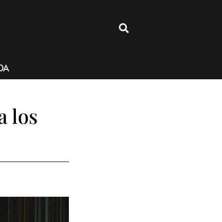
4
DA
a los