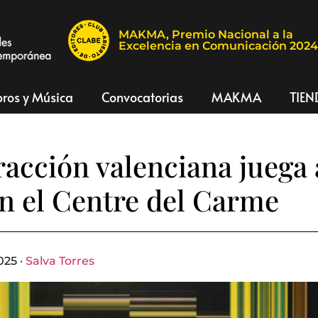
MAKMA, Premio Nacional a la
Excelencia en Comunicación 202
bros y Música
Convocatorias
MAKMA
TIEN
racción valenciana juega 
n el Centre del Carme
025 ·
Salva Torres