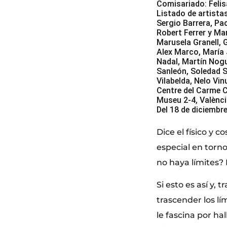
Comisariado: Felis
Listado de artista
Sergio Barrera, Pa
Robert Ferrer y Mar
Marusela Granell, 
Alex Marco, María
Nadal, Martín Nogu
Sanleón, Soledad S
Vilabelda, Nelo Vi
Centre del Carme 
Museu 2-4, Valènc
Del 18 de diciembr
Dice el físico y
especial en torno
no haya límites?
Si esto es así y,
trascender los l
le fascina por ha