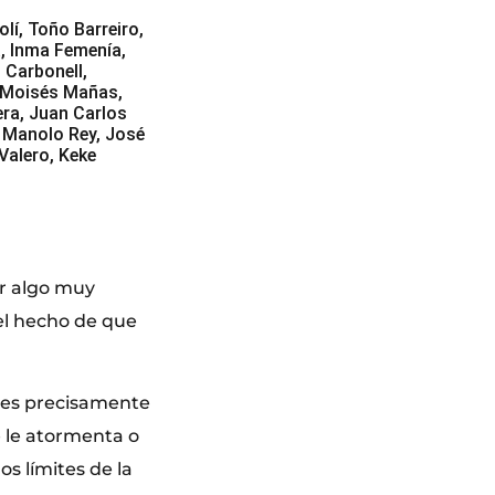
lí, Toño Barreiro,
, Inma Femenía,
 Carbonell,
z, Moisés Mañas,
ra, Juan Carlos
, Manolo Rey, José
Valero, Keke
er algo muy
 el hecho de que
ta es precisamente
e le atormenta o
os límites de la