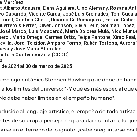
a Martínez
s: Alberto Adsuara, Elena Aguilera, Uiso Alemany, Rosana Anto
co Caparrós, Vicente Carda, José Luis Cremades, Toni Cucala
torell, Cristina Ghetti, Ricardo Gil Romaguera, Ferran Gisbert
Guerrero & Ferrer, Oliver Johnson, Silvia Lerín, Solimán Lópe
 José Marco, Luis Moscardó, María Dolores Mulá, Nico Munue
erol, Mario Omega, Carmen Ortiz, Felipe Pantone, Ximo Real
evilla, Jordi Teixidor, Amparo Tormo, Rubén Tortosa, Aurora 
nuesa y José María Yturralde
Cultura Contemporània (CCCC)
ia
e de 2024 al 30 de marzo de 2025
 cosmólogo británico Stephen Hawking que debe de hab
 a los límites del universo: “¿Y qué es más especial que
 No debe haber límites en el empeño humano”.
 traducido al lenguaje artístico, el empeño de todo artis
ímites de su propia percepción para dar cuenta de lo qu
llarse en el terreno de lo ignoto, ¿cabe preguntarse por l