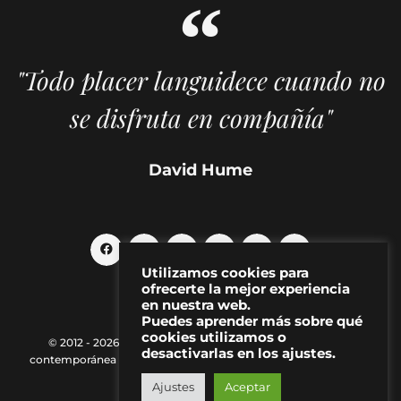
"Todo placer languidece cuando no
se disfruta en compañía"
David Hume
Utilizamos cookies para
ofrecerte la mejor experiencia
en nuestra web.
Puedes aprender más sobre qué
cookies utilizamos o
© 2012 - 2026 MAKMA | Revista de artes visuales y cultura
desactivarlas en los ajustes.
contemporánea |
Política de Privacidad
|
Aviso Legal
|
Contacto
Ajustes
Aceptar