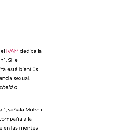
 el
IVAM
dedica la
”. Si le
a está bien! Es
rencia sexual.
theid
o
eal”, señala Muholi
acompaña a la
e en las mentes