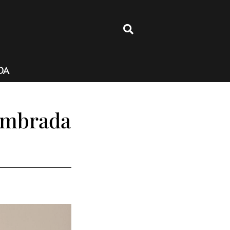
4
DA
lambrada