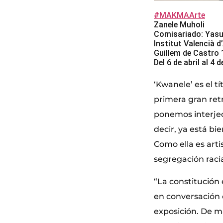
#MAKMAArte
Zanele Muholi
Comisariado: Yas
Institut Valencià 
Guillem de Castro 
Del 6 de abril al 4
‘Kwanele’ es el t
primera gran retr
ponemos interjec
decir, ya está bi
Como ella es art
segregación racia
“La constitución e
en conversación 
exposición. De m