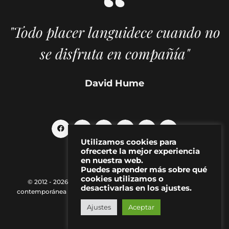
"Todo placer languidece cuando no
se disfruta en compañía"
David Hume
Utilizamos cookies para
ofrecerte la mejor experiencia
en nuestra web.
Puedes aprender más sobre qué
cookies utilizamos o
© 2012 - 2026 MAKMA | Revista de artes visuales y cultura
desactivarlas en los ajustes.
contemporánea |
Política de Privacidad
|
Aviso Legal
|
Contacto
Ajustes
Aceptar