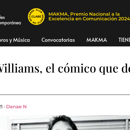
MAKMA, Premio Nacional a la
Excelencia en Comunicación 202
bros y Música
Convocatorias
MAKMA
TIEN
illiams, el cómico que d
1 ·
Danae N