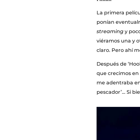
La primera pelícu
ponían eventualm
streaming
y poco
viéramos una y ot
claro. Pero ahí 
Después de ‘Hook’
que crecimos en 
me adentraba en s
pescador’… Si bie