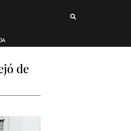
4
DA
ejó de