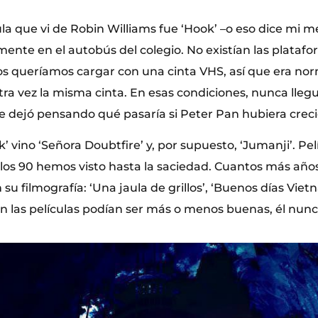
la que vi de Robin Williams fue ‘Hook’ –o eso dice mi m
ente en el autobús del colegio. No existían las plataf
s queríamos cargar con una cinta VHS, así que era no
ra vez la misma cinta. En esas condiciones, nunca llegu
me dejó pensando qué pasaría si Peter Pan hubiera crec
 vino ‘Señora Doubtfire’ y, por supuesto, ‘Jumanji’. Pel
los 90 hemos visto hasta la saciedad. Cuantos más año
u filmografía: ‘Una jaula de grillos’, ‘Buenos días Vietn
n las películas podían ser más o menos buenas, él nunca