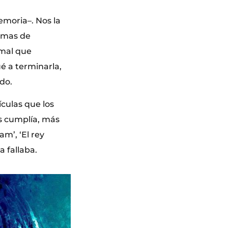
emoria–. Nos la
ormas de
rmal que
é a terminarla,
ido.
ículas que los
s cumplía, más
am’, ‘El rey
 fallaba.