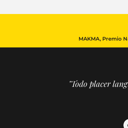
MAKMA, Premio Nac
"Todo placer lan