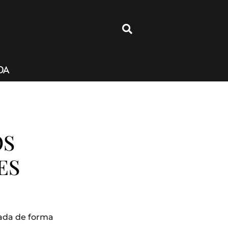
4
DA
OS
ES
tada de forma