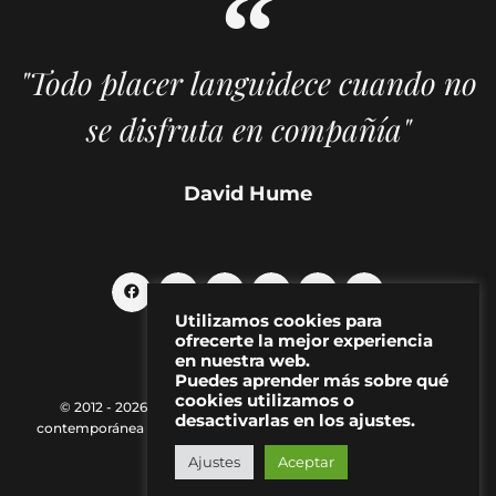
"Todo placer languidece cuando no
se disfruta en compañía"
David Hume
Utilizamos cookies para
ofrecerte la mejor experiencia
en nuestra web.
Puedes aprender más sobre qué
cookies utilizamos o
© 2012 - 2026 MAKMA | Revista de artes visuales y cultura
desactivarlas en los ajustes.
contemporánea |
Política de Privacidad
|
Aviso Legal
|
Contacto
Ajustes
Aceptar