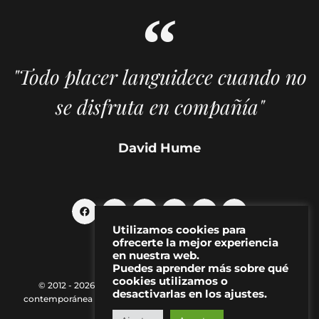
"Todo placer languidece cuando no
se disfruta en compañía"
David Hume
Utilizamos cookies para
ofrecerte la mejor experiencia
en nuestra web.
Puedes aprender más sobre qué
cookies utilizamos o
© 2012 - 2026 MAKMA | Revista de artes visuales y cultura
desactivarlas en los ajustes.
contemporánea |
Política de Privacidad
|
Aviso Legal
|
Contacto