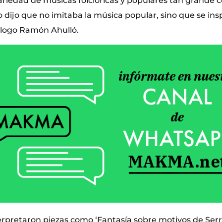
riedad de músicas folclóricas y populares tan grande
dijo que no imitaba la música popular, sino que se insp
ólogo Ramón Ahulló.
erpretaron piezas como ‘Fantasía sobre motivos de Serr