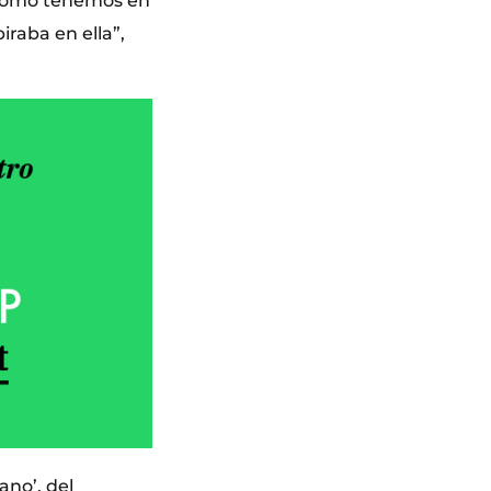
 como tenemos en
iraba en ella”,
ano’, del