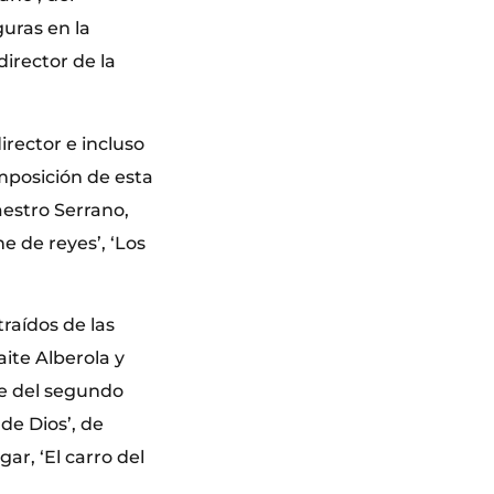
guras en la
irector de la
irector e incluso
omposición de esta
aestro Serrano,
e de reyes’, ‘Los
raídos de las
ite Alberola y
le del segundo
de Dios’, de
gar, ‘El carro del