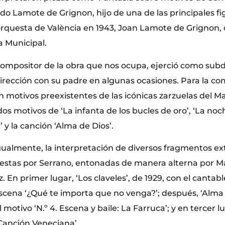
o Lamote de Grignon, hijo de una de las principales fi
orquesta de València en 1943, Joan Lamote de Grignon, d
 Municipal.
compositor de la obra que nos ocupa, ejerció como subd
dirección con su padre en algunas ocasiones. Para la c
en motivos preexistentes de las icónicas zarzuelas del M
 motivos de ‘La infanta de los bucles de oro’, ‘La noch
’ y la canción ‘Alma de Dios’.
gualmente, la interpretación de diversos fragmentos ext
stas por Serrano, entonadas de manera alterna por Ma
 En primer lugar, ‘Los claveles’, de 1929, con el cantab
escena ‘¿Qué te importa que no venga?’; después, ‘Alma 
 motivo ‘N.º 4. Escena y baile: La Farruca’; y en tercer lu
 ‘Canción Veneciana’.