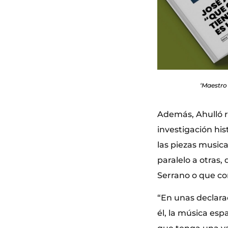
‘Maestro
Además, Ahulló re
investigación hi
las piezas musica
paralelo a otras,
Serrano o que con
“En unas declarac
él, la música esp