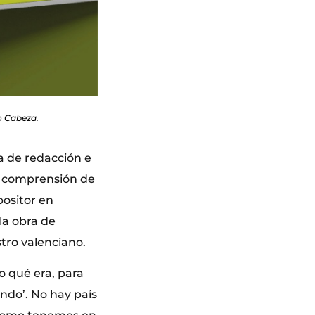
o Cabeza.
a de redacción e
la comprensión de
positor en
la obra de
stro valenciano.
o qué era, para
ndo’. No hay país