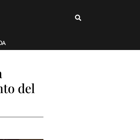
4
DA
a
nto del