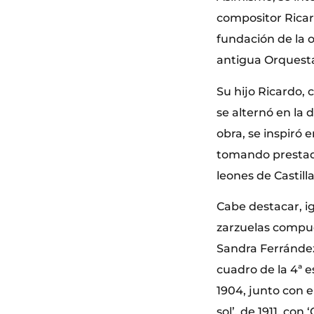
compositor Ricard
fundación de la 
antigua Orquesta
Su hijo Ricardo, 
se alternó en la 
obra, se inspiró 
tomando prestados
leones de Castilla
Cabe destacar, i
zarzuelas compue
Sandra Ferrández.
cuadro de la 4ª 
1904, junto con el
sol’, de 1911, con