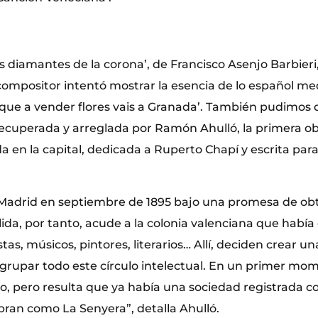
os diamantes de la corona’, de Francisco Asenjo Barbieri
compositor intentó mostrar la esencia de lo español med
 que a vender flores vais a Granada’. También pudimos 
 recuperada y arreglada por Ramón Ahulló, la primera o
 en la capital, dedicada a Ruperto Chapí y escrita para
 Madrid en septiembre de 1895 bajo una promesa de ob
llida, por tanto, acude a la colonia valenciana que había 
tas, músicos, pintores, literarios… Allí, deciden crear u
agrupar todo este círculo intelectual. En un primer m
no, pero resulta que ya había una sociedad registrada 
bran como La Senyera”, detalla Ahulló.