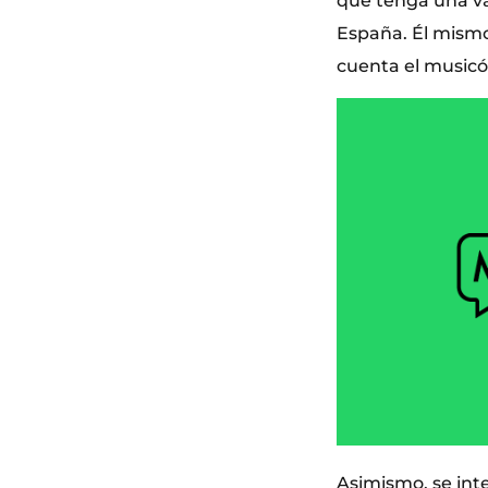
que tenga una va
España. Él mismo 
cuenta el music
Asimismo, se int