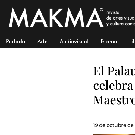
Portada
Arte
Audiovisual
Escena
Li
El Pala
celebra
Maestr
19 de octubre de