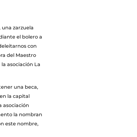
, una zarzuela
iante el bolero a
deleitarnos con
bra del Maestro
 la asociación La
tener una beca,
en la capital
na asociación
omento la nombran
con este nombre,