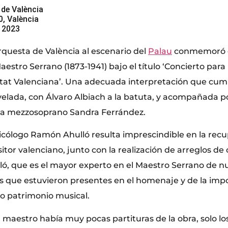
 de València
0, València
e 2023
rquesta de València al escenario del
Palau
conmemoró el
estro Serrano (1873-1941) bajo el título ‘Concierto para
tat Valenciana’. Una adecuada interpretación que cump
 velada, con Álvaro Albiach a la batuta, y acompañada p
 la mezzosoprano Sandra Ferrández.
icólogo Ramón Ahulló resulta imprescindible en la recu
tor valenciano, junto con la realización de arreglos de
ló, que es el mayor experto en el Maestro Serrano de nu
as que estuvieron presentes en el homenaje y de la imp
o patrimonio musical.
l maestro había muy pocas partituras de la obra, solo l